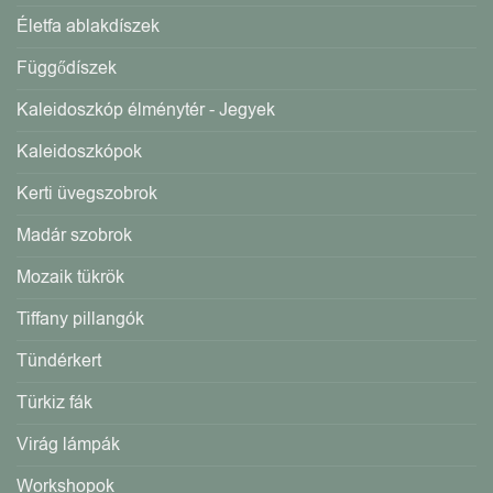
Életfa ablakdíszek
Függődíszek
Kaleidoszkóp élménytér - Jegyek
Kaleidoszkópok
Kerti üvegszobrok
Madár szobrok
Mozaik tükrök
Tiffany pillangók
Tündérkert
Türkiz fák
Virág lámpák
Workshopok