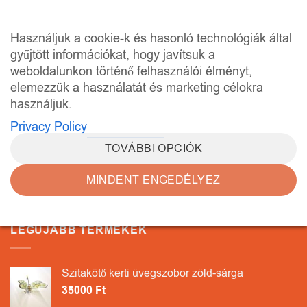
Skip
to
0
Használjuk a cookie-k és hasonló technológiák által
content
gyűjtött információkat, hogy javítsuk a
weboldalunkon történő felhasználói élményt,
KEZDŐLAP
/
“ÜVEGMEDÁL” CÍMKÉVEL
RENDELKEZŐ TERMÉKEK
elemezzük a használatát és marketing célokra
használjuk.
SZŰRÉS
Privacy Policy
TOVÁBBI OPCIÓK
Egy termék se felelt meg a keresésnek.
MINDENT ENGEDÉLYEZ
LEGÚJABB TERMÉKEK
Szitakötő kerti üvegszobor zöld-sárga
35000
Ft