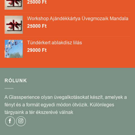
25000
Ft
Workshop Ajándékkártya Üvegmozaik Mandala
25000
Ft
Tündérkert ablakdísz lilás
29000
Ft
RÓLUNK
A Glassperience olyan üvegalkotásokat készít, amelyek a
fényt és a formát egyedi módon ötvözik. Különleges
tárgyaink a tér ékszerévé válnak