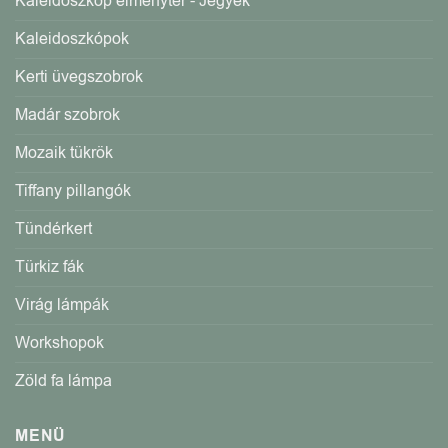
Kaleidoszkóp élménytér - Jegyek
Kaleidoszkópok
Kerti üvegszobrok
Madár szobrok
Mozaik tükrök
Tiffany pillangók
Tündérkert
Türkiz fák
Virág lámpák
Workshopok
Zöld fa lámpa
MENÜ