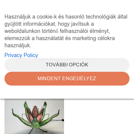
Skip
to
0
Használjuk a cookie-k és hasonló technológiák által
content
gyűjtött információkat, hogy javítsuk a
weboldalunkon történő felhasználói élményt,
KEZDŐLAP
/
“BÍBOR ÜVEG LÁMPA” CÍMKÉVEL
RENDELKEZŐ TERMÉKEK
elemezzük a használatát és marketing célokra
használjuk.
SZŰRÉS
Privacy Policy
TOVÁBBI OPCIÓK
MINDENT ENGEDÉLYEZ
Kedvencekhez