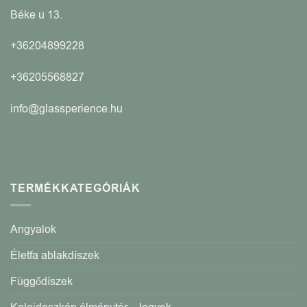
Béke u 13.
+36204899228
+36205568827
info@glassperience.hu
TERMÉKKATEGÓRIÁK
Angyalok
Életfa ablakdíszek
Függődíszek