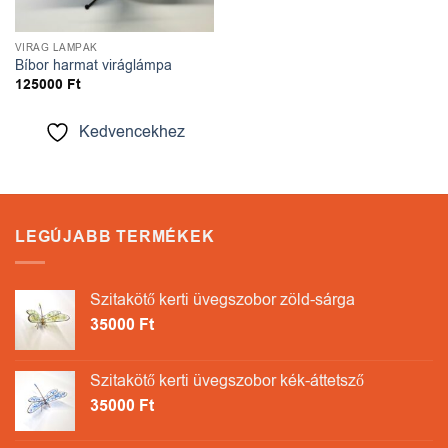
VIRÁG LÁMPÁK
Bíbor harmat viráglámpa
125000
Ft
Kedvencekhez
LEGÚJABB TERMÉKEK
Szitakötő kerti üvegszobor zöld-sárga
35000
Ft
Szitakötő kerti üvegszobor kék-áttetsző
35000
Ft