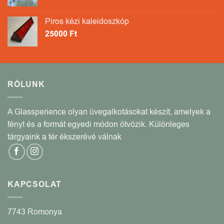
Piros kézi kaleidoszkóp
25000
Ft
RÓLUNK
A Glassperience olyan üvegalkotásokat készít, amelyek a
fényt és a formát egyedi módon ötvözik. Különleges
tárgyaink a tér ékszerévé válnak
KAPCSOLAT
7743 Romonya