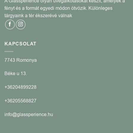
A Glassperience olyan üvegalkotásokat készít, amelyek a
fényt és a formát egyedi módon ötvözik. Különleges
tárgyaink a tér ékszerévé válnak
KAPCSOLAT
7743 Romonya
Béke u 13.
+36204899228
+36205568827
info@glassperience.hu