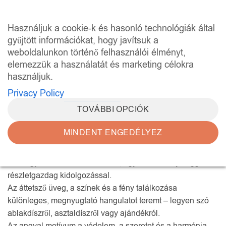
Skip
to
0
Használjuk a cookie-k és hasonló technológiák által
content
gyűjtött információkat, hogy javítsuk a
weboldalunkon történő felhasználói élményt,
KEZDŐLAP
/
ANGYALOK
elemezzük a használatát és marketing célokra
SZŰRÉS
használjuk.
Privacy Policy
TOVÁBBI OPCIÓK
MINDENT ENGEDÉLYEZ
A tiffany üvegangyalok és lámpagyöngy-angyalok az üveg
finom eleganciáját és a fény áttetsző játékát egyesítik.
Mindegyik darab kézzel készült, egyedi személyiséggel és
részletgazdag kidolgozással.
Az áttetsző üveg, a színek és a fény találkozása
különleges, megnyugtató hangulatot teremt – legyen szó
ablakdíszről, asztaldíszről vagy ajándékról.