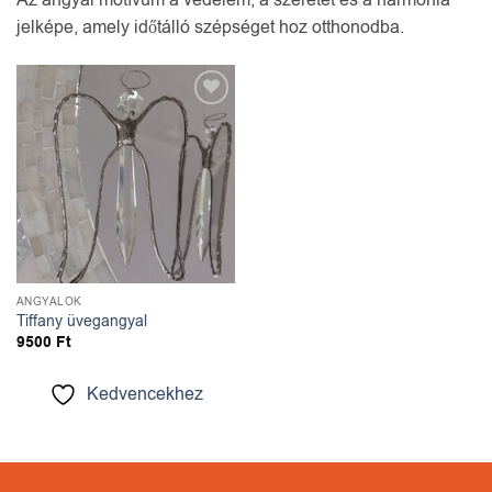
Az angyal motívum a védelem, a szeretet és a harmónia
jelképe, amely időtálló szépséget hoz otthonodba.
Kedvencekhez
ANGYALOK
Tiffany üvegangyal
9500
Ft
Kedvencekhez