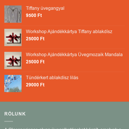
Tiffany üvegangyal
9500
Ft
Workshop Ajándékkártya Tiffany ablakdísz
25000
Ft
Workshop Ajándékkártya Üvegmozaik Mandala
25000
Ft
Tündérkert ablakdísz lilás
29000
Ft
RÓLUNK