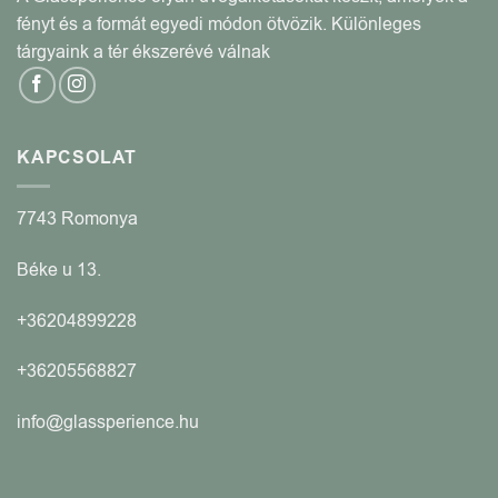
fényt és a formát egyedi módon ötvözik. Különleges
tárgyaink a tér ékszerévé válnak
KAPCSOLAT
7743 Romonya
Béke u 13.
+36204899228
+36205568827
info@glassperience.hu