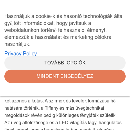
Skip
to
0
Használjuk a cookie-k és hasonló technológiák által
content
gyűjtött információkat, hogy javítsuk a
weboldalunkon történő felhasználói élményt,
KEZDŐLAP
/
VIRÁG LÁMPÁK
elemezzük a használatát és marketing célokra
SZŰRÉS
használjuk.
Privacy Policy
TOVÁBBI OPCIÓK
MINDENT ENGEDÉLYEZ
A viráglámpák a természet formavilágát és a modern
üvegművészet finomságát ötvözik.
Minden darab egyedi tervezésű és kézzel készült, így nincs
két azonos alkotás. A szirmok és levelek formázása hő
hatására történik, a Tiffany és más üvegtechnikai
megoldások révén pedig különleges fényjáték születik.
Az üveg áttetszősége és a LED világítás lágy, hangulatos