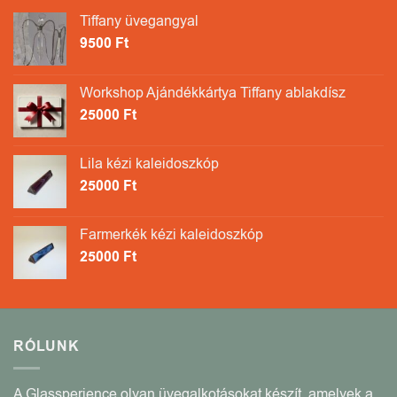
Tiffany üvegangyal
9500
Ft
Workshop Ajándékkártya Tiffany ablakdísz
25000
Ft
Lila kézi kaleidoszkóp
25000
Ft
Farmerkék kézi kaleidoszkóp
25000
Ft
RÓLUNK
A Glassperience olyan üvegalkotásokat készít, amelyek a