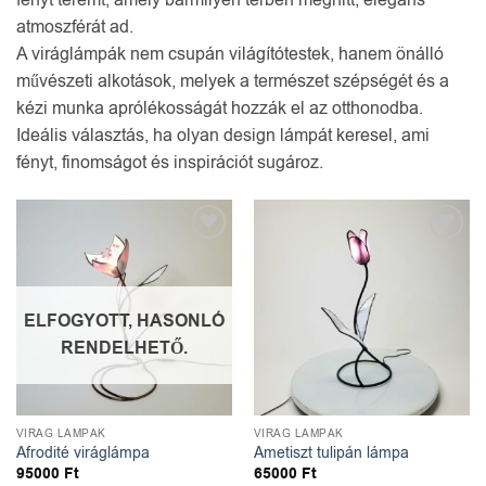
fényt teremt, amely bármilyen térben meghitt, elegáns
atmoszférát ad.
A viráglámpák nem csupán világítótestek, hanem önálló
művészeti alkotások, melyek a természet szépségét és a
kézi munka aprólékosságát hozzák el az otthonodba.
Ideális választás, ha olyan design lámpát keresel, ami
fényt, finomságot és inspirációt sugároz.
Kedvencekhez
Kedvencekhez
ELFOGYOTT, HASONLÓ
RENDELHETŐ.
VIRÁG LÁMPÁK
VIRÁG LÁMPÁK
Afrodité viráglámpa
Ametiszt tulipán lámpa
95000
Ft
65000
Ft