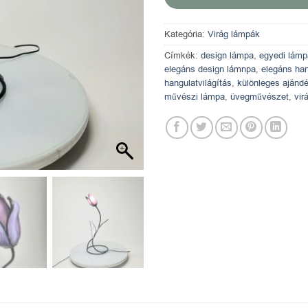
Kategória:
Virág lámpák
Címkék:
design lámpa
,
egyedi lámp
elegáns design lámnpa
,
elegáns han
hangulatvilágítás
,
különleges ajánd
művészi lámpa
,
üvegművészet
,
vir