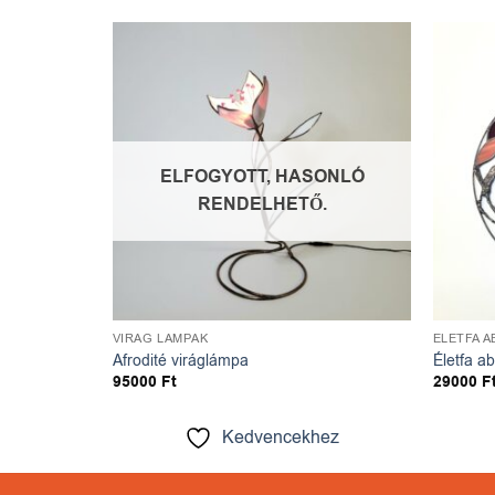
dvencekhez
Kedvencekhez
ELFOGYOTT, HASONLÓ
RENDELHETŐ.
VIRÁG LÁMPÁK
ÉLETFA A
Afrodité viráglámpa
Életfa a
95000
Ft
29000
F
ez
Kedvencekhez