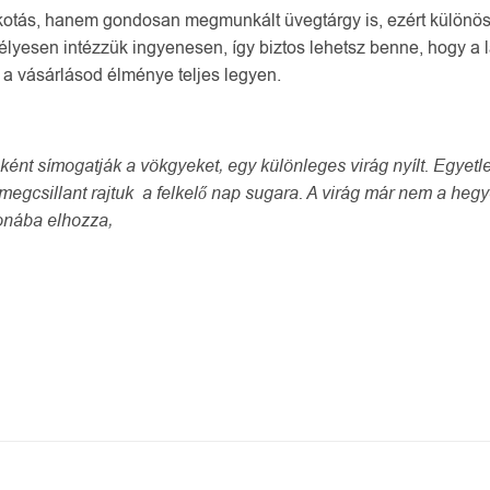
tás, hanem gondosan megmunkált üvegtárgy is, ezért különös fi
mélyesen intézzük ingyenesen, így biztos lehetsz benne, hogy a
a vásárlásod élménye teljes legyen.
ént símogatják a vökgyeket, egy különleges virág nyílt. Egyetle
 megcsillant rajtuk a felkelő nap sugara. A virág már nem a heg
honába elhozza,