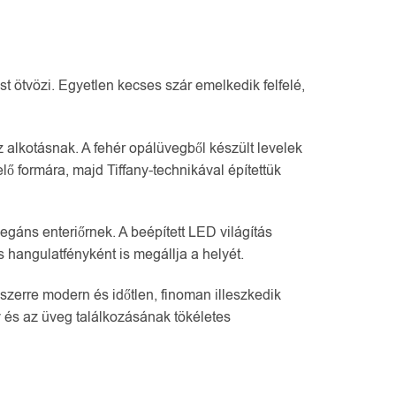
t ötvözi. Egyetlen kecses szár emelkedik felfelé,
 alkotásnak. A fehér opálüvegből készült levelek
ő formára, majd Tiffany-technikával építettük
egáns enteriőrnek. A beépített LED világítás
 hangulatfényként is megállja a helyét.
zerre modern és időtlen, finoman illeszkedik
y és az üveg találkozásának tökéletes