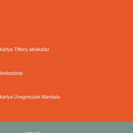
ártya Tiffany ablakdísz
aleidoszkóp
kártya Üvegmozaik Mandala