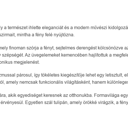
y a természet ihlette eleganciát és a modern művészi kidolgozás
irmait, mintha a fény felé nyújtózna.
ely finoman szórja a fényt, sejtelmes derengést kölcsönözve az
y szépségét. Az üvegelemeket kemencében hajlítottuk a megfelel
monikus megjelenést.
sal párosul, így tökéletes kiegészítője lehet egy letisztult, el
ól, amely nemcsak funkcionális világításként, hanem különleges
ra, akik egyediséget keresnek az otthonukba. Formavilága egys
érvényesül. Egyetlen szál tulipán, amely örökké virágzik, a fén