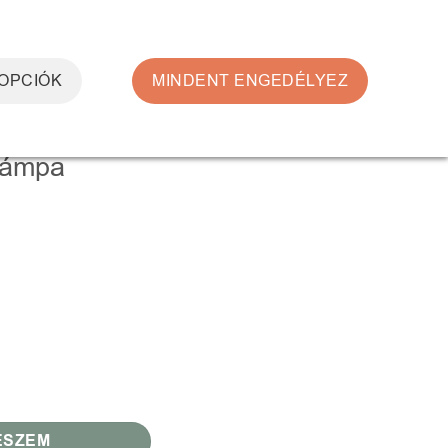
0
BELÉPÉS
KOSÁR /
0
FT
 OPCIÓK
MINDENT ENGEDÉLYEZ
 lámpa
ESZEM