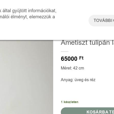
DOSZKÓP ÉLMÉNYTÉR
WORKSHOPOK
RÓLUNK
KAPCSOLAT
által gyűjtött információkat,
ználói élményt, elemezzük a
TOVÁBBI
KEZDŐLAP
/
VIRÁG LÁMPÁK
Ametiszt tulipán
65000
Ft
Méret:
42 cm
Anyag:
üveg és réz
1 készleten
KOSÁRBA T