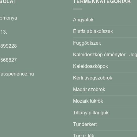
SOLAT
TERMÉKKATEGÓRIÁK
Romonya
Angyalok
Életfa ablakdíszek
13.
Függődíszek
4899228
Kaleidoszkóp élménytér - Je
5568827
Kaleidoszkópok
lassperience.hu
Kerti üvegszobrok
Madár szobrok
Mozaik tükrök
Tiffany pillangók
Tündérkert
Türkiz fák