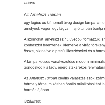
LEÍRÁS
Az
Ametiszt Tulipán
egy légies és kifinomult üveg design lámpa, amel
amelynek végén egy lágyan hajló tulipán bontja sz
A szirmokat ametiszt színű üvegből formáztuk, am
kontrasztot teremtenek, kiemelve a virág töréken
össze, biztosítva a precíz illesztéseket és a har
A lámpa kecses vonalvezetése modern minimalizmus
gondoskodik a lágy, energiatakarékos fényhatásr
Az
Ametiszt Tulipán
ideális választás azok számá
bármely térbe, miközben önálló műalkotásként is 
harmóniájában.
Szállítás: