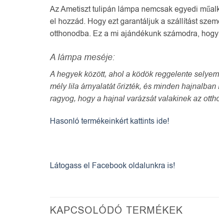
Az Ametiszt tulipán lámpa nemcsak egyedi műalko
el hozzád. Hogy ezt garantáljuk a szállítást sze
otthonodba. Ez a mi ajándékunk számodra, hogy 
A lámpa meséje:
A hegyek között, ahol a ködök reggelente selyemk
mély lila árnyalatát őrizték, és minden hajnalban
ragyog, hogy a hajnal varázsát valakinek az ott
Hasonló termékeinkért kattints ide!
Látogass el Facebook oldalunkra is!
KAPCSOLÓDÓ TERMÉKEK