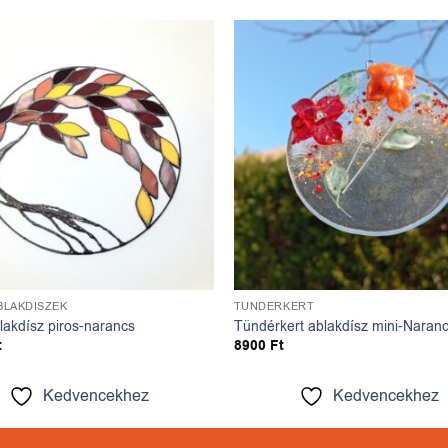
Kedvencekhez
Kedve
BLAKDÍSZEK
TÜNDÉRKERT
blakdísz piros-narancs
Tündérkert ablakdísz mini-Naranc
t
8900
Ft
Kedvencekhez
Kedvencekhez