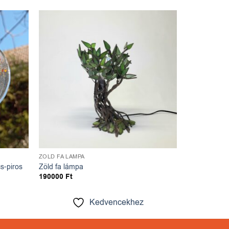
ncekhez
Kedvencekhez
ZÖLD FA LÁMPA
s-piros
Zöld fa lámpa
190000
Ft
Kedvencekhez