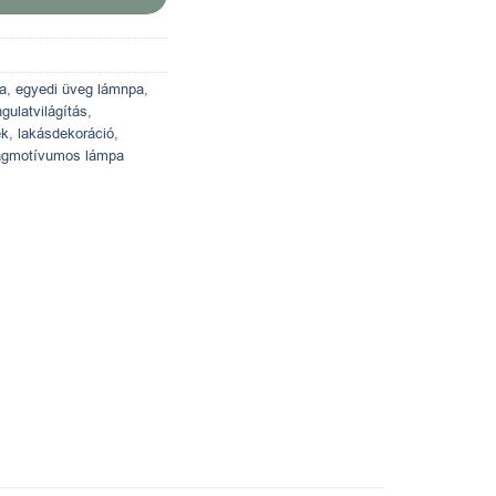
a
,
egyedi üveg lámnpa
,
gulatvilágítás
,
ék
,
lakásdekoráció
,
ágmotívumos lámpa