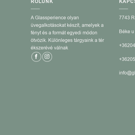
RÓLUNK
KAPC
A Glassperience olyan
7743 
üvegalkotásokat készít, amelyek a
Béke u 
fényt és a formát egyedi módon
ötvözik. Különleges tárgyaink a tér
+3620
ékszerévé válnak
+3620
info@g