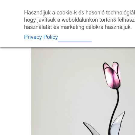
Skip
to
ÜZLET
KALEI
Használjuk a cookie-k és hasonló technológiák 
content
hogy javítsuk a weboldalunkon történő felhas
használatát és marketing célokra használjuk.
Privacy Policy