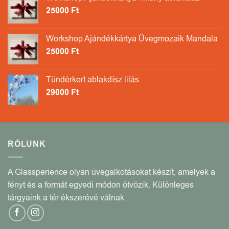
25000
Ft
Workshop Ajándékkártya Üvegmozaik Mandala
25000
Ft
Tündérkert ablakdísz lilás
29000
Ft
RÓLUNK
A Glassperience olyan üvegalkotásokat készít, amelyek a
fényt és a formát egyedi módon ötvözik. Különleges
tárgyaink a tér ékszerévé válnak