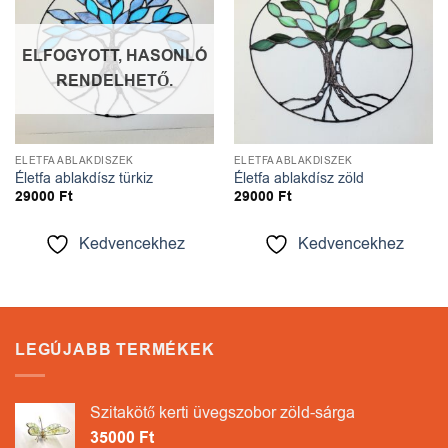
ELFOGYOTT, HASONLÓ
RENDELHETŐ.
ÉLETFA ABLAKDÍSZEK
ÉLETFA ABLAKDÍSZEK
Életfa ablakdísz türkiz
Életfa ablakdísz zöld
29000
Ft
29000
Ft
Kedvencekhez
Kedvencekhez
LEGÚJABB TERMÉKEK
Szitakötő kerti üvegszobor zöld-sárga
35000
Ft