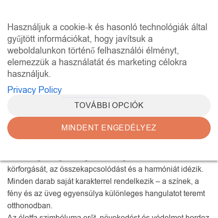
Skip
to
0
Használjuk a cookie-k és hasonló technológiák által
content
gyűjtött információkat, hogy javítsuk a
weboldalunkon történő felhasználói élményt,
KEZDŐLAP
/
ÉLETFA ABLAKDÍSZEK
elemezzük a használatát és marketing célokra
SZŰRÉS
használjuk.
Privacy Policy
TOVÁBBI OPCIÓK
MINDENT ENGEDÉLYEZ
Az életfa ablakdíszek a természet és a fény kapcsolatát
jelenítik meg egyedi üvegformában.
A részletgazdagon megmunkált ágak és levelek az élet
körforgását, az összekapcsolódást és a harmóniát idézik.
Minden darab saját karakterrel rendelkezik – a színek, a
fény és az üveg egyensúlya különleges hangulatot teremt
otthonodban.