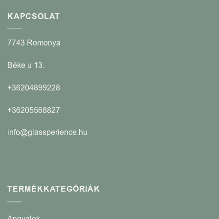
KAPCSOLAT
7743 Romonya
Béke u 13.
+36204899228
+36205568827
info@glassperience.hu
TERMÉKKATEGÓRIÁK
Angyalok