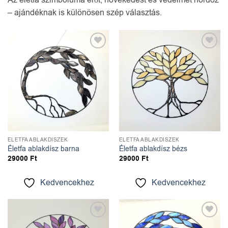
Az életfa szimbóluma erőt, növekedést és védelmet hordoz
– ajándéknak is különösen szép választás.
Kedvencekhez
Kedvencekhez
ÉLETFA ABLAKDÍSZEK
ÉLETFA ABLAKDÍSZEK
Életfa ablakdísz barna
Életfa ablakdísz bézs
29000
Ft
29000
Ft
Kedvencekhez
Kedvencekhez
Kedvencekhez
Kedvencekhez