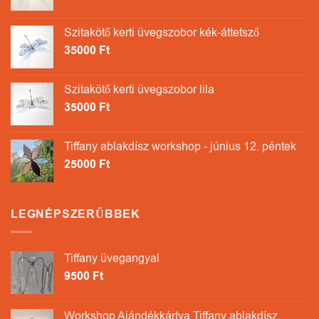
Szitakötő kerti üvegszobor kék-áttetsző
35000
Ft
Szitakötő kerti üvegszobor lila
35000
Ft
Tiffany ablakdísz workshop - június 12. péntek
25000
Ft
LEGNÉPSZERŰBBEK
Tiffany üvegangyal
9500
Ft
Workshop Ajándékkártya Tiffany ablakdísz