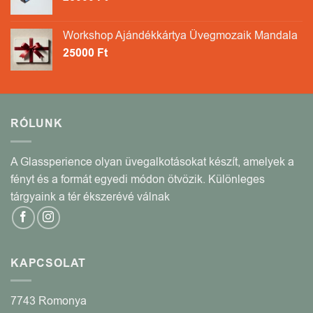
Workshop Ajándékkártya Üvegmozaik Mandala
25000
Ft
RÓLUNK
A Glassperience olyan üvegalkotásokat készít, amelyek a
fényt és a formát egyedi módon ötvözik. Különleges
tárgyaink a tér ékszerévé válnak
KAPCSOLAT
7743 Romonya