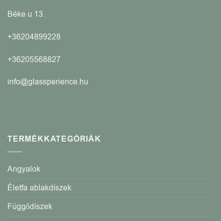
Béke u 13.
+36204899228
+36205568827
info@glassperience.hu
TERMÉKKATEGÓRIÁK
Angyalok
Életfa ablakdíszek
Függődíszek