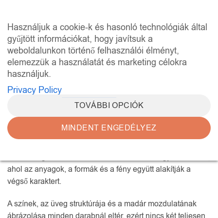
Skip
to
0
Használjuk a cookie-k és hasonló technológiák által
content
gyűjtött információkat, hogy javítsuk a
weboldalunkon történő felhasználói élményt,
KEZDŐLAP
/
MADÁR SZOBROK
elemezzük a használatát és marketing célokra
SZŰRÉS
használjuk.
Privacy Policy
TOVÁBBI OPCIÓK
MINDENT ENGEDÉLYEZ
A
madár szobrok
a természet könnyedségét és mozgását
idézik meg üveg és fém találkozásából. Ezek a plasztikák
nem tömegtermékek. Minden madár szobor egyedi alkotás,
ahol az anyagok, a formák és a fény együtt alakítják a
végső karaktert.
A színek, az üveg struktúrája és a madár mozdulatának
ábrázolása minden darabnál eltér, ezért nincs két teljesen