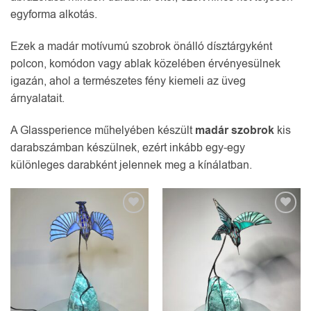
egyforma alkotás.
Ezek a madár motívumú szobrok önálló dísztárgyként
polcon, komódon vagy ablak közelében érvényesülnek
igazán, ahol a természetes fény kiemeli az üveg
árnyalatait.
A Glassperience műhelyében készült
madár szobrok
kis
darabszámban készülnek, ezért inkább egy-egy
különleges darabként jelennek meg a kínálatban.
Kedvencekhez
Kedvencekhez