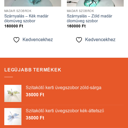
MADÁR SZOBROK
MADÁR SZOBROK
Szárnyalás – Kék madár
Szárnyalás – Zöld madár
ólomüveg szobor
ólomüveg szobor
160000
Ft
160000
Ft
Kedvencekhez
Kedvencekhez
LEGÚJABB TERMÉKEK
Szitakötő kerti üvegszobor zöld-sárga
35000
Ft
Szitakötő kerti üvegszobor kék-áttetsző
35000
Ft