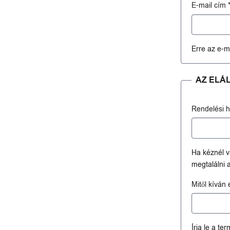
E-mail cím
Erre az e-m
AZ ELÁ
Rendelési h
Ha kéznél v
megtalálni 
Mitől kíván 
Írja le a te