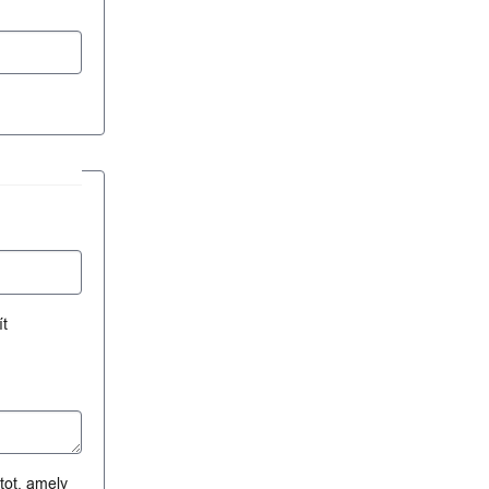
ít
atot, amely