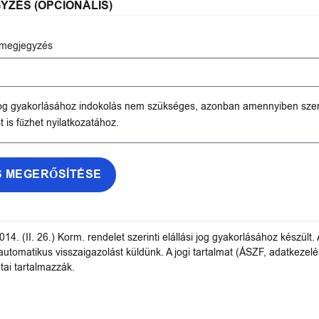
YZÉS (OPCIONÁLIS)
 megjegyzés
 jog gyakorlásához indokolás nem szükséges, azonban amennyiben sze
 is fűzhet nyilatkozatához.
S MEGERŐSÍTÉSE
014. (II. 26.) Korm. rendelet szerinti elállási jog gyakorlásához készült. 
automatikus visszaigazolást küldünk. A jogi tartalmat (ÁSZF, adatkezel
tai tartalmazzák.