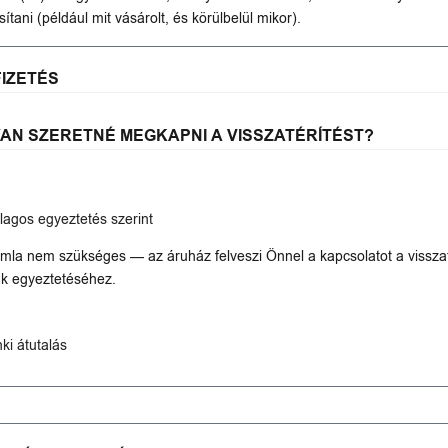
ítani (például mit vásárolt, és körülbelül mikor).
FIZETÉS
AN SZERETNÉ MEGKAPNI A VISSZATÉRÍTÉST?
lagos egyeztetés szerint
la nem szükséges — az áruház felveszi Önnel a kapcsolatot a visszat
k egyeztetéséhez.
ki átutalás