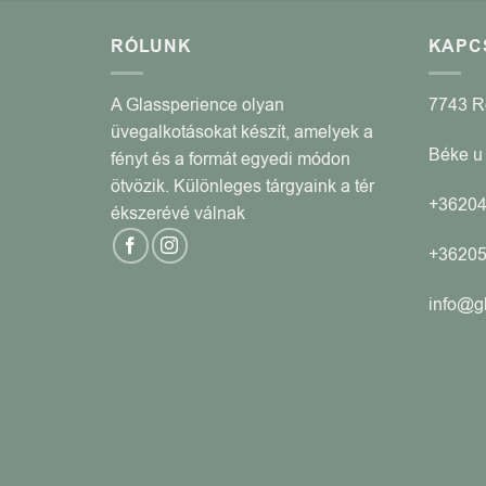
RÓLUNK
KAPC
A Glassperience olyan
7743 
üvegalkotásokat készít, amelyek a
Béke u 
fényt és a formát egyedi módon
ötvözik. Különleges tárgyaink a tér
+3620
ékszerévé válnak
+3620
info@g