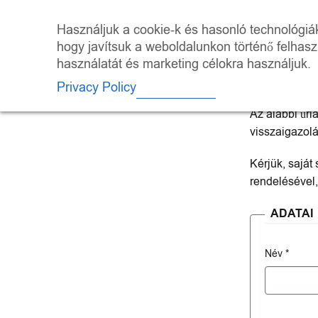
Skip
to
ÜZLET
KALEI
Használjuk a cookie-k és hasonló technológiák 
content
hogy javítsuk a weboldalunkon történő felhas
használatát és marketing célokra használjuk.
Elállás a
Privacy Policy
Az alábbi űrl
visszaigazolá
Kérjük, saját 
rendelésével,
ADATAI
Név
*