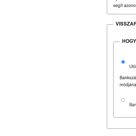
segít azonos
VISSZA
HOGY
Utó
Bankszám
módjána
Ban