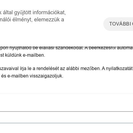
DOSZKÓP ÉLMÉNYTÉR
WORKSHOPOK
RÓLUNK
KAPCSOLAT
által gyűjtött információkat,
ználói élményt, elemezzük a
TOVÁBBI
 szerződéstől
apon nyújthatod be elállási szándékodat. A beérkezésről automa
st küldünk e-mailben.
szavaival írja le a rendelését az alábbi mezőben. A nyilatkozatát
 és e-mailben visszaigazoljuk.