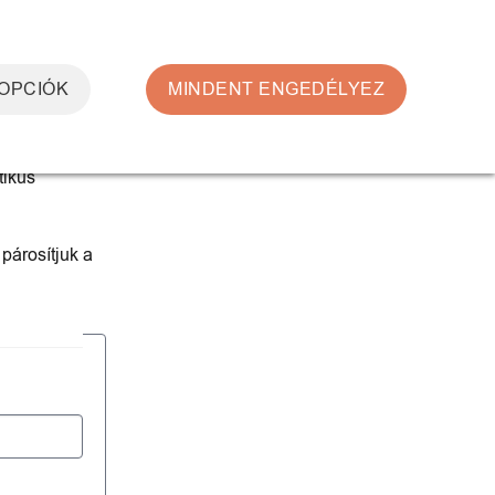
0
BELÉPÉS
KOSÁR /
0
FT
 OPCIÓK
MINDENT ENGEDÉLYEZ
tikus
 párosítjuk a