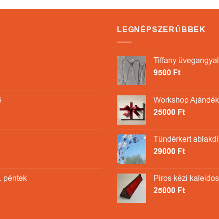
LEGNÉPSZERŰBBEK
Tiffany üvegangyal
9500
Ft
ő
Workshop Ajándékk
25000
Ft
Tündérkert ablakdís
29000
Ft
. péntek
Piros kézi kaleido
25000
Ft