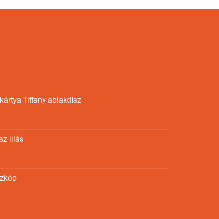
ártya Tiffany ablakdísz
z lilás
szkóp