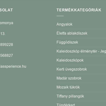
SOLAT
TERMÉKKATEGÓRIÁK
Romonya
Angyalok
Életfa ablakdíszek
13.
Függődíszek
4899228
Kaleidoszkóp élménytér - Je
5568827
Kaleidoszkópok
lassperience.hu
Kerti üvegszobrok
Madár szobrok
Mozaik tükrök
Tiffany pillangók
Tündérkert