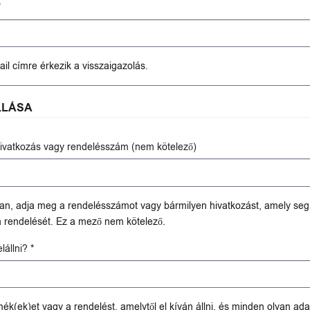
*
ail címre érkezik a visszaigazolás.
LLÁSA
ivatkozás vagy rendelésszám (nem kötelező)
an, adja meg a rendelésszámot vagy bármilyen hivatkozást, amely seg
a rendelését. Ez a mező nem kötelező.
elállni?
*
rmék(ek)et vagy a rendelést, amelytől el kíván állni, és minden olyan ad