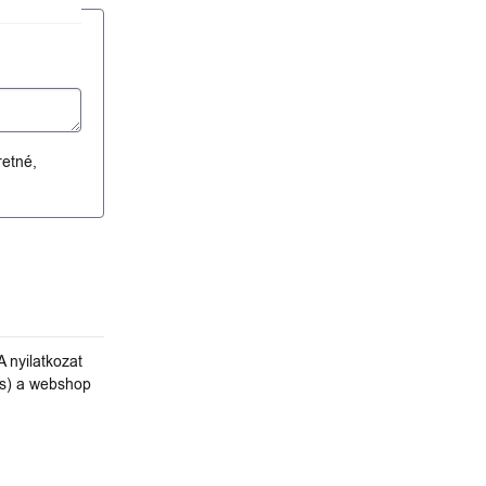
retné,
A nyilatkozat
és) a webshop