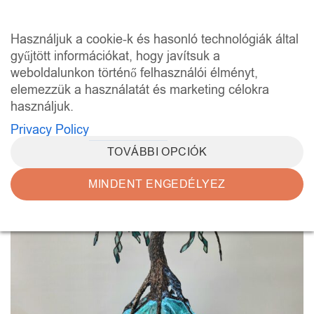
Skip
to
0
Használjuk a cookie-k és hasonló technológiák által
content
gyűjtött információkat, hogy javítsuk a
weboldalunkon történő felhasználói élményt,
elemezzük a használatát és marketing célokra
használjuk.
Privacy Policy
TOVÁBBI OPCIÓK
MINDENT ENGEDÉLYEZ