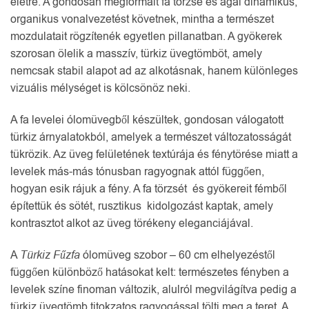
életre. A gondosan megformált fa törzse és ágai dinamikus,
organikus vonalvezetést követnek, mintha a természet
mozdulatait rögzítenék egyetlen pillanatban. A gyökerek
szorosan ölelik a masszív, türkiz üvegtömböt, amely
nemcsak stabil alapot ad az alkotásnak, hanem különleges
vizuális mélységet is kölcsönöz neki.
A fa levelei ólomüvegből készültek, gondosan válogatott
türkiz árnyalatokból, amelyek a természet változatosságát
tükrözik. Az üveg felületének textúrája és fénytörése miatt a
levelek más-más tónusban ragyognak attól függően,
hogyan esik rájuk a fény. A fa törzsét és gyökereit fémből
építettük és sötét, rusztikus kidolgozást kaptak, amely
kontrasztot alkot az üveg törékeny eleganciájával.
A
Türkiz Fűzfa
ólomüveg szobor – 60 cm elhelyezéstől
függően különböző hatásokat kelt: természetes fényben a
levelek színe finoman változik, alulról megvilágítva pedig a
türkiz üvegtömb titokzatos ragyogással tölti meg a teret. A