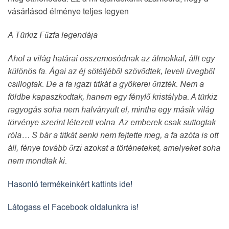
vásárlásod élménye teljes legyen
A Türkiz Fűzfa legendája
Ahol a világ határai összemosódnak az álmokkal, állt egy
különös fa. Ágai az éj sötétjéből szövődtek, leveli üvegből
csillogtak. De a fa igazi titkát a gyökerei őrizték. Nem a
földbe kapaszkodtak, hanem egy fénylő kristályba. A türkiz
ragyogás soha nem halványult el, mintha egy másik világ
törvénye szerint létezett volna. Az emberek csak suttogtak
róla… S bár a titkát senki nem fejtette meg, a fa azóta is ott
áll, fénye tovább őrzi azokat a történeteket, amelyeket soha
nem mondtak ki.
Hasonló termékeinkért kattints ide!
Látogass el Facebook oldalunkra is!