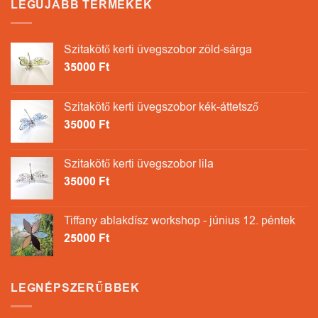
LEGÚJABB TERMÉKEK
Szitakötő kerti üvegszobor zöld-sárga
35000
Ft
Szitakötő kerti üvegszobor kék-áttetsző
35000
Ft
Szitakötő kerti üvegszobor lila
35000
Ft
Tiffany ablakdísz workshop - június 12. péntek
25000
Ft
LEGNÉPSZERŰBBEK