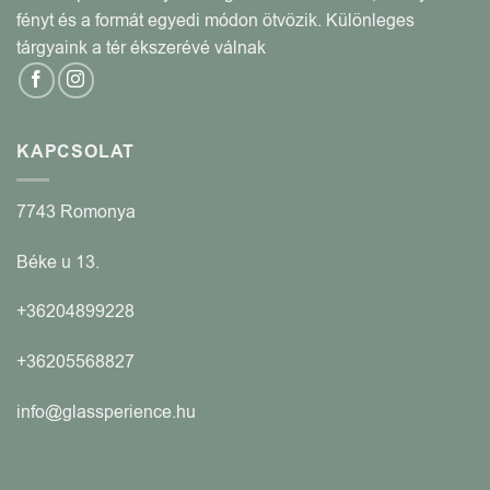
fényt és a formát egyedi módon ötvözik. Különleges
tárgyaink a tér ékszerévé válnak
KAPCSOLAT
7743 Romonya
Béke u 13.
+36204899228
+36205568827
info@glassperience.hu