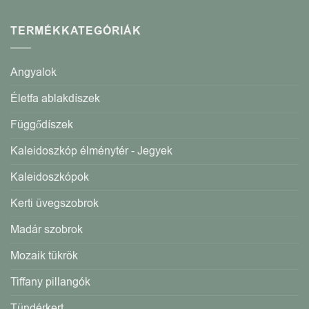
TERMÉKKATEGÓRIÁK
Angyalok
Életfa ablakdíszek
Függődíszek
Kaleidoszkóp élménytér - Jegyek
Kaleidoszkópok
Kerti üvegszobrok
Madár szobrok
Mozaik tükrök
Tiffany pillangók
Tündérkert