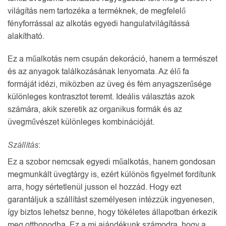
világítás nem tartozéka a terméknek, de megfelelő
fényforrással az alkotás egyedi hangulatvilágítássá
alakítható.
Ez a műalkotás nem csupán dekoráció, hanem a természet
és az anyagok találkozásának lenyomata. Az élő fa
formáját idézi, miközben az üveg és fém anyagszerűsége
különleges kontrasztot teremt. Ideális választás azok
számára, akik szeretik az organikus formák és az
üvegművészet különleges kombinációját.
Szállítás
:
Ez a szobor nemcsak egyedi műalkotás, hanem gondosan
megmunkált üvegtárgy is, ezért különös figyelmet fordítunk
arra, hogy sértetlenül jusson el hozzád. Hogy ezt
garantáljuk a szállítást személyesen intézzük ingyenesen,
így biztos lehetsz benne, hogy tökéletes állapotban érkezik
meg otthonodba. Ez a mi ajándékunk számodra, hogy a