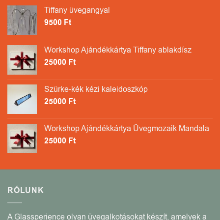
Tiffany üvegangyal
9500
Ft
Workshop Ajándékkártya Tiffany ablakdísz
25000
Ft
Szürke-kék kézi kaleidoszkóp
25000
Ft
Workshop Ajándékkártya Üvegmozaik Mandala
25000
Ft
RÓLUNK
A Glassperience olyan üvegalkotásokat készít, amelyek a