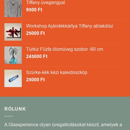
Tiffany üvegangyal
9500
Ft
Workshop Ajándékkártya Tiffany ablakdísz
25000
Ft
Türkiz Fűzfa ólomüveg szobor -60 cm
245000
Ft
Szürke-kék kézi kaleidoszkóp
25000
Ft
RÓLUNK
A Glassperience olyan üvegalkotásokat készít, amelyek a