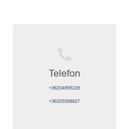
Telefon
+36204899228
+36205568827