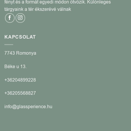
fényt és a formát egyedi módon ötvözik. Különleges
tárgyaink a tér ékszerévé válnak
KAPCSOLAT
7743 Romonya
Béke u 13.
+36204899228
+36205568827
info@glassperience.hu