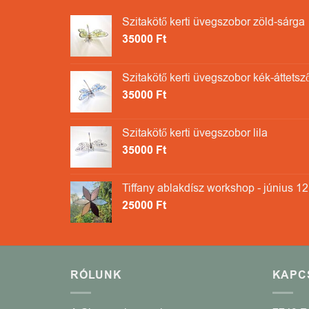
Szitakötő kerti üvegszobor zöld-sárga
35000
Ft
Szitakötő kerti üvegszobor kék-áttetsz
35000
Ft
Szitakötő kerti üvegszobor lila
35000
Ft
Tiffany ablakdísz workshop - június 12
25000
Ft
RÓLUNK
KAPC