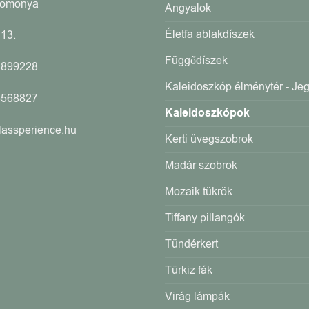
Romonya
Angyalok
Életfa ablakdíszek
13.
Függődíszek
4899228
Kaleidoszkóp élménytér - Je
5568827
Kaleidoszkópok
lassperience.hu
Kerti üvegszobrok
Madár szobrok
Mozaik tükrök
Tiffany pillangók
Tündérkert
Türkiz fák
Virág lámpák