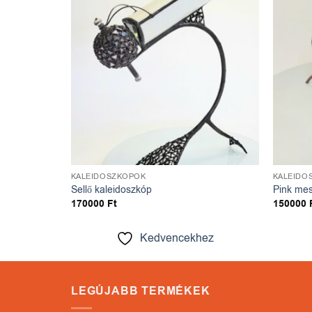
dvencekhez
Kedvencekhez
KALEIDOSZKÓPOK
KALEIDO
Sellő kaleidoszkóp
Pink mes
170000
Ft
150000
ez
Kedvencekhez
LEGÚJABB TERMÉKEK