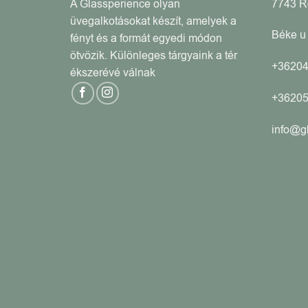
A Glassperience olyan
7743 
üvegalkotásokat készít, amelyek a
Béke u 
fényt és a formát egyedi módon
ötvözik. Különleges tárgyaink a tér
+3620
ékszerévé válnak
+3620
info@g