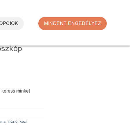
0
BELÉPÉS
KOSÁR /
0
FT
 OPCIÓK
MINDENT ENGEDÉLYEZ
OK
doszkóp
, keress minket
orma
,
illúzió
,
kézi