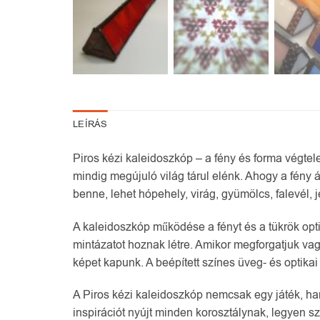
LEÍRÁS
Piros kézi kaleidoszkóp – a fény és forma végtele
mindig megújuló világ tárul elénk. Ahogy a fény 
benne, lehet hópehely, virág, gyümölcs, falevél,
A kaleidoszkóp működése a fényt és a tükrök opt
mintázatot hoznak létre. Amikor megforgatjuk vag
képet kapunk. A beépített színes üveg- és optik
A Piros kézi kaleidoszkóp nemcsak egy játék, ha
inspirációt nyújt minden korosztálynak, legyen sz