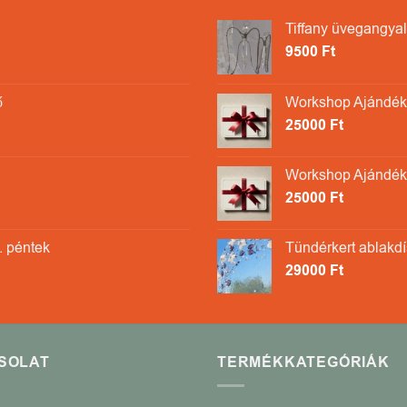
Tiffany üvegangyal
9500
Ft
ő
Workshop Ajándékk
25000
Ft
Workshop Ajándék
25000
Ft
. péntek
Tündérkert ablakdís
29000
Ft
SOLAT
TERMÉKKATEGÓRIÁK