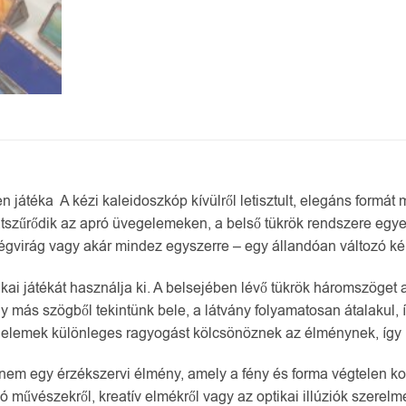
n játéka A kézi kaleidoszkóp kívülről letisztult, elegáns formát
átszűrődik az apró üvegelemeken, a belső tükrök rendszere egyed
 jégvirág vagy akár mindez egyszerre – egy állandóan változó ké
ikai játékát használja ki. A belsejében lévő tükrök háromszöge
y más szögből tekintünk bele, a látvány folyamatosan átalakul,
ai elemek különleges ragyogást kölcsönöznek az élménynek, így 
nem egy érzékszervi élmény, amely a fény és forma végtelen kom
ó művészekről, kreatív elmékről vagy az optikai illúziók szerelme