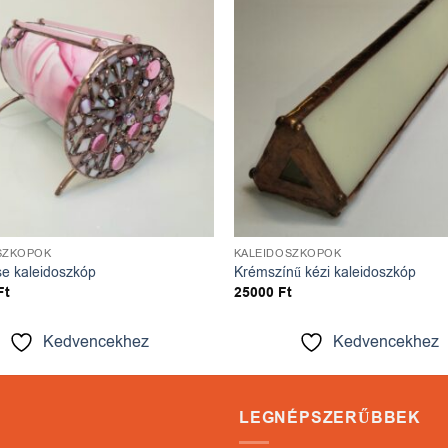
Kedvencekhez
Kedve
SZKÓPOK
KALEIDOSZKÓPOK
e kaleidoszkóp
Krémszínű kézi kaleidoszkóp
Ft
25000
Ft
Kedvencekhez
Kedvencekhez
LEGNÉPSZERŰBBEK