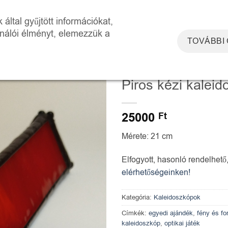
DOSZKÓP ÉLMÉNYTÉR
WORKSHOPOK
RÓLUNK
KAPCSOLAT
által gyűjtött információkat,
ználói élményt, elemezzük a
TOVÁBBI
KEZDŐLAP
/
KALEIDOSZKÓP
Piros kézi kalei
25000
Ft
Mérete: 21 cm
Elfogyott, hasonló rendelhető
elérhetőségeinken!
Kategória:
Kaleidoszkópok
Címkék:
egyedi ajándék
,
fény és f
kaleidoszkóp
,
optikai játék