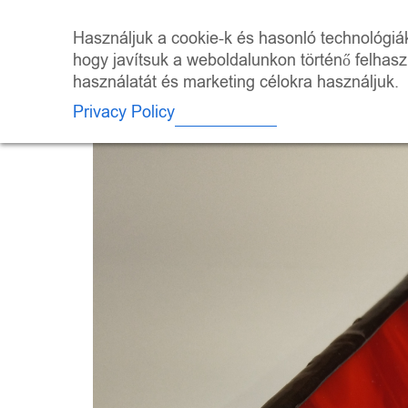
Skip
to
ÜZLET
KALEI
Használjuk a cookie-k és hasonló technológiák 
content
hogy javítsuk a weboldalunkon történő felhas
használatát és marketing célokra használjuk.
Privacy Policy