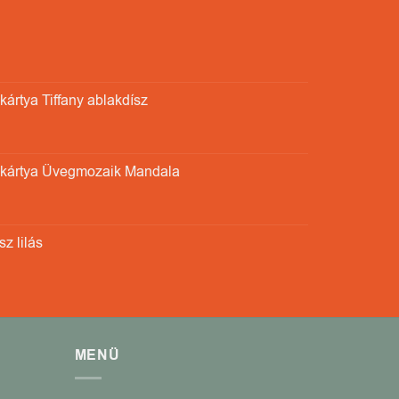
ártya Tiffany ablakdísz
kártya Üvegmozaik Mandala
z lilás
MENÜ