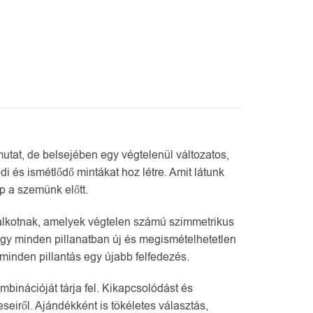
 mutat, de belsejében egy végtelenül változatos,
i és ismétlődő mintákat hoz létre. Amit látunk
p a szemünk előtt.
t alkotnak, amelyek végtelen számú szimmetrikus
 így minden pillanatban új és megismételhetetlen
minden pillantás egy újabb felfedezés.
binációját tárja fel. Kikapcsolódást és
seiről. Ajándékként is tökéletes választás,