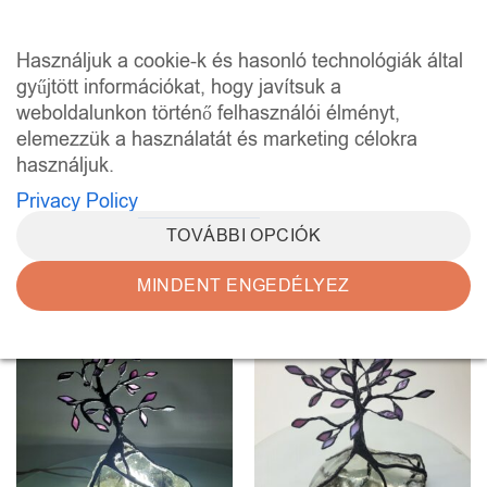
Skip
to
0
Használjuk a cookie-k és hasonló technológiák által
content
gyűjtött információkat, hogy javítsuk a
weboldalunkon történő felhasználói élményt,
KEZDŐLAP
/
“EGYEDI AJÁNDÉK” CÍMKÉVEL
RENDELKEZŐ TERMÉKEK
elemezzük a használatát és marketing célokra
használjuk.
SZŰRÉS
Privacy Policy
TOVÁBBI OPCIÓK
MINDENT ENGEDÉLYEZ
Kedvencekhez
Kedvencekhez