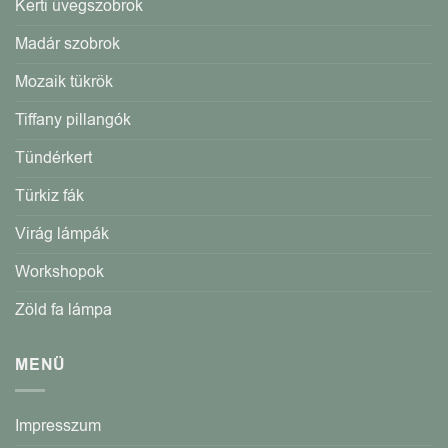
Kerti üvegszobrok
Madár szobrok
Mozaik tükrök
Tiffany pillangók
Tündérkert
Türkiz fák
Virág lámpák
Workshopok
Zöld fa lámpa
MENÜ
Impresszum