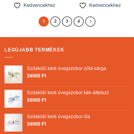
Kedvencekhez
Kedvencekhez
1
2
3
4
LEGÚJABB TERMÉKEK
Szitakötő kerti üvegszobor zöld-sárga
35000
Ft
Szitakötő kerti üvegszobor kék-áttetsző
35000
Ft
Szitakötő kerti üvegszobor lila
35000
Ft