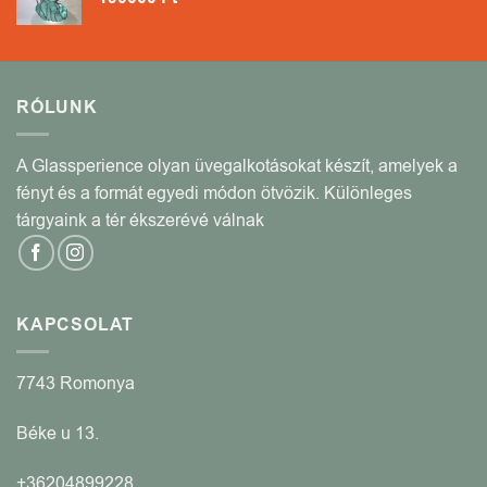
RÓLUNK
A Glassperience olyan üvegalkotásokat készít, amelyek a
fényt és a formát egyedi módon ötvözik. Különleges
tárgyaink a tér ékszerévé válnak
KAPCSOLAT
7743 Romonya
Béke u 13.
+36204899228