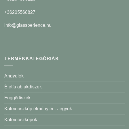
+36205568827
info@glassperience.hu
TERMÉKKATEGÓRIÁK
Angyalok
Életfa ablakdíszek
Függődíszek
Kaleidoszkóp élménytér - Jegyek
Kaleidoszkópok