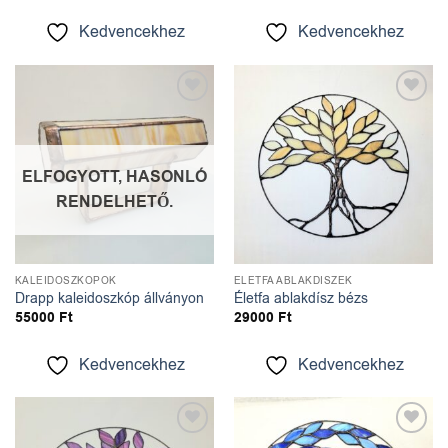
Kedvencekhez
Kedvencekhez
Kedvencekhez
Kedvencekhez
ELFOGYOTT, HASONLÓ
RENDELHETŐ.
KALEIDOSZKÓPOK
ÉLETFA ABLAKDÍSZEK
Drapp kaleidoszkóp állványon
Életfa ablakdísz bézs
55000
Ft
29000
Ft
Kedvencekhez
Kedvencekhez
Kedvencekhez
Kedvencekhez