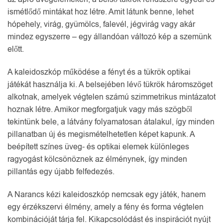
ismétlődő mintákat hoz létre. Amit látunk benne, lehet
hópehely, virág, gyümölcs, falevél, jégvirág vagy akár
mindez egyszerre – egy állandóan változó kép a szemünk
előtt.
A kaleidoszkóp működése a fényt és a tükrök optikai
játékát használja ki. A belsejében lévő tükrök háromszöget
alkotnak, amelyek végtelen számú szimmetrikus mintázatot
hoznak létre. Amikor megforgatjuk vagy más szögből
tekintünk bele, a látvány folyamatosan átalakul, így minden
pillanatban új és megismételhetetlen képet kapunk. A
beépített színes üveg- és optikai elemek különleges
ragyogást kölcsönöznek az élménynek, így minden
pillantás egy újabb felfedezés.
A Narancs kézi kaleidoszkóp nemcsak egy játék, hanem
egy érzékszervi élmény, amely a fény és forma végtelen
kombinációját tárja fel. Kikapcsolódást és inspirációt nyújt