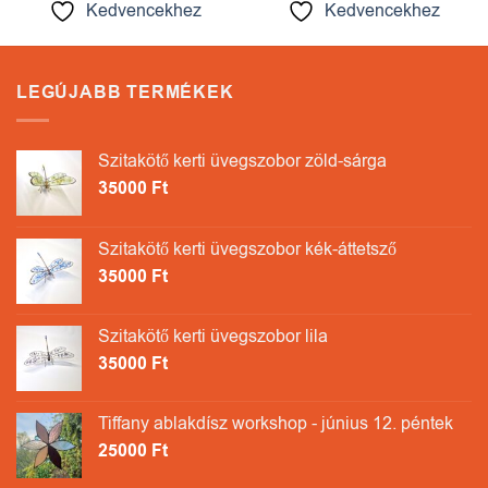
Kedvencekhez
Kedvencekhez
LEGÚJABB TERMÉKEK
Szitakötő kerti üvegszobor zöld-sárga
35000
Ft
Szitakötő kerti üvegszobor kék-áttetsző
35000
Ft
Szitakötő kerti üvegszobor lila
35000
Ft
Tiffany ablakdísz workshop - június 12. péntek
25000
Ft