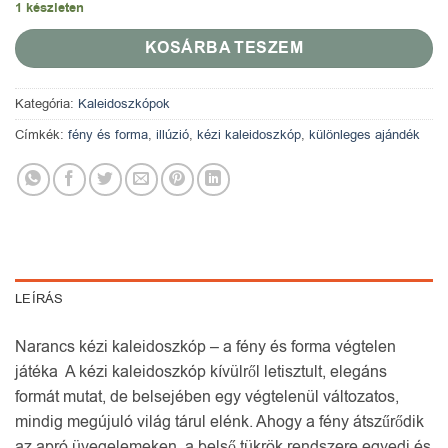
1 készleten
KOSÁRBA TESZEM
Kategória:
Kaleidoszkópok
Címkék:
fény és forma
,
illúzió
,
kézi kaleidoszkóp
,
különleges ajándék
LEÍRÁS
Narancs kézi kaleidoszkóp – a fény és forma végtelen
játéka A kézi kaleidoszkóp kívülről letisztult, elegáns
formát mutat, de belsejében egy végtelenül változatos,
mindig megújuló világ tárul elénk. Ahogy a fény átszűrődik
az apró üvegelemeken, a belső tükrök rendszere egyedi és