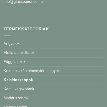
info@glassperience.hu
TERMÉKKATEGÓRIÁK
Angyalok
Életfa ablakdíszek
Függődíszek
Kaleidoszkóp élménytér - Jegyek
Kaleidoszkópok
Kerti üvegszobrok
Madár szobrok