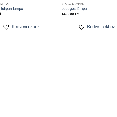
ÁMPÁK
VIRÁG LÁMPÁK
 tulipán lámpa
Lebegés lámpa
t
140000
Ft
Kedvencekhez
Kedvencekhez