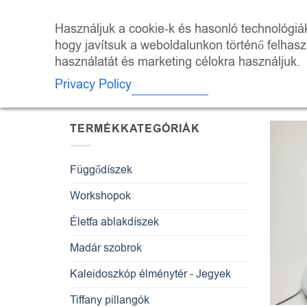
Skip
to
ÜZLET
KALEI
Használjuk a cookie-k és hasonló technológiák 
content
hogy javítsuk a weboldalunkon történő felhas
használatát és marketing célokra használjuk.
KEZDŐLAP
/
“EGYEDI ÜVEG LÁMNPA”
Privacy Policy
TERMÉKEK
TERMÉKKATEGÓRIÁK
Függődíszek
Workshopok
Életfa ablakdíszek
Madár szobrok
Kaleidoszkóp élménytér - Jegyek
Tiffany pillangók