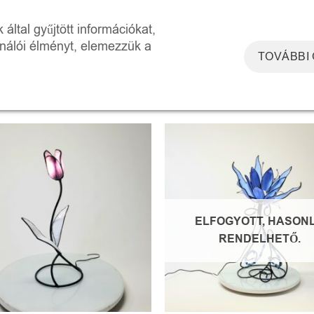
DOSZKÓP ÉLMÉNYTÉR
WORKSHOPOK
RÓLUNK
KAPCSOLAT
által gyűjtött információkat,
ználói élményt, elemezzük a
TOVÁBBI
 CÍMKÉVEL RENDELKEZŐ
Mind a(z) 2 találat m
Kedvencekhez
Kedve
ELFOGYOTT, HASON
RENDELHETŐ.