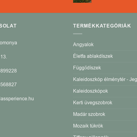
SOLAT
TERMÉKKATEGÓRIÁK
Romonya
Angyalok
Életfa ablakdíszek
13.
Függődíszek
4899228
Kaleidoszkóp élménytér - Je
5568827
Kaleidoszkópok
lassperience.hu
Kerti üvegszobrok
Madár szobrok
Mozaik tükrök