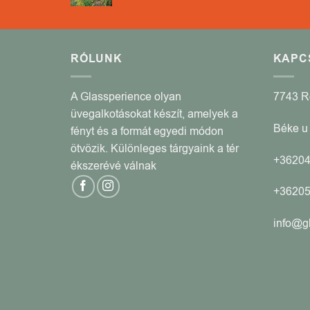
RÓLUNK
KAPC
A Glassperience olyan
7743 
üvegalkotásokat készít, amelyek a
Béke u 
fényt és a formát egyedi módon
ötvözik. Különleges tárgyaink a tér
+3620
ékszerévé válnak
+3620
info@g