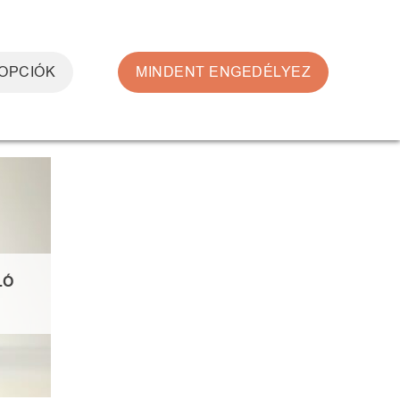
0
BELÉPÉS
KOSÁR /
0
FT
 OPCIÓK
MINDENT ENGEDÉLYEZ
egjelenítve
ncekhez
LÓ