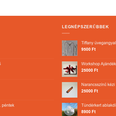
LEGNÉPSZERŰBBEK
Tiffany üvegangyal
9500
Ft
ő
Workshop Ajándékk
25000
Ft
Narancsszínű kézi
25000
Ft
. péntek
Tündérkert ablakdí
8900
Ft