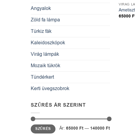
VIRÁG L
Angyalok
Ametiszt
65000
F
Zöld fa lámpa
Türkiz fák
Kaleidoszkópok
Virág lámpák
Mozaik tükrök
Tündérkert
Kerti üvegszobrok
SZŰRÉS ÁR SZERINT
Min
Max
Ár:
65000 Ft
—
140000 Ft
SZŰRÉS
ár
ár