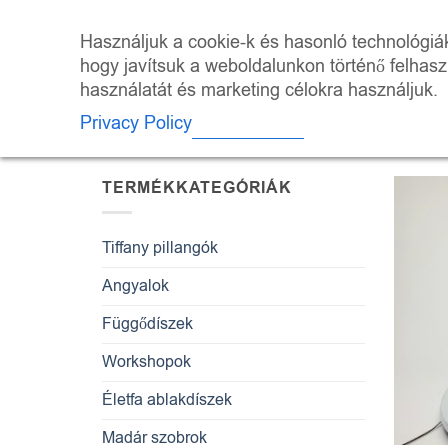
Skip
to
ÜZLET
KALEI
Használjuk a cookie-k és hasonló technológiák 
content
hogy javítsuk a weboldalunkon történő felhas
használatát és marketing célokra használjuk.
KEZDŐLAP
/
“MŰVÉSZI LÁMPA” CÍMK
Privacy Policy
TERMÉKKATEGÓRIÁK
Tiffany pillangók
Angyalok
Függődíszek
Workshopok
Életfa ablakdíszek
Madár szobrok