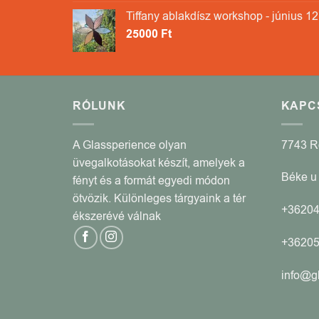
Tiffany ablakdísz workshop - június 12
25000
Ft
RÓLUNK
KAPC
A Glassperience olyan
7743 
üvegalkotásokat készít, amelyek a
Béke u 
fényt és a formát egyedi módon
ötvözik. Különleges tárgyaink a tér
+3620
ékszerévé válnak
+3620
info@g