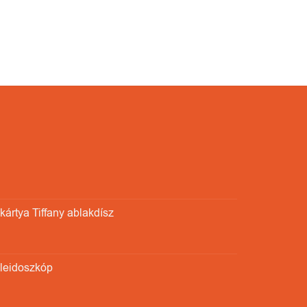
ártya Tiffany ablakdísz
aleidoszkóp