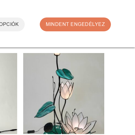
0
BELÉPÉS
KOSÁR /
0
FT
 OPCIÓK
MINDENT ENGEDÉLYEZ
egjelenítve
ncekhez
Kedvencekhez