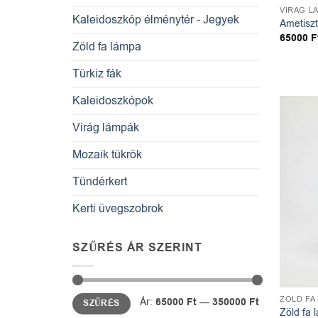
VIRÁG L
Kaleidoszkóp élménytér - Jegyek
Ametiszt
65000
F
Zöld fa lámpa
Türkiz fák
Kaleidoszkópok
Virág lámpák
Mozaik tükrök
Tündérkert
Kerti üvegszobrok
SZŰRÉS ÁR SZERINT
Min
Max
ZÖLD FA
Ár:
65000 Ft
—
350000 Ft
SZŰRÉS
ár
ár
Zöld fa 