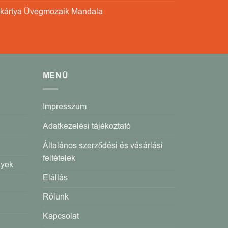
kártya Üvegmozaik Mandala
MENÜ
Impresszum
Adatkezelési tájékoztató
Általános szerződési és vásárlási
feltételek
gyek
Elállás
Rólunk
Kapcsolat