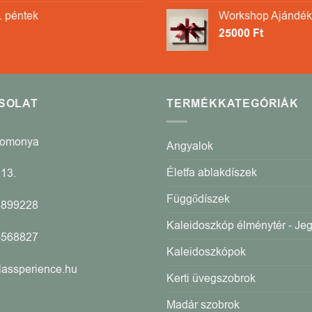
. péntek
Workshop Ajándék
25000
Ft
SOLAT
TERMÉKKATEGÓRIÁK
Romonya
Angyalok
Életfa ablakdíszek
13.
Függődíszek
4899228
Kaleidoszkóp élménytér - Je
5568827
Kaleidoszkópok
lassperience.hu
Kerti üvegszobrok
Madár szobrok