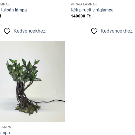
ÁMPÁK
VIRÁG LÁMPÁK
 tulipán lámpa
Kék piruett viráglámpa
t
140000
Ft
Kedvencekhez
Kedvencekhez
Kedvencekhez
 LÁMPA
lámpa