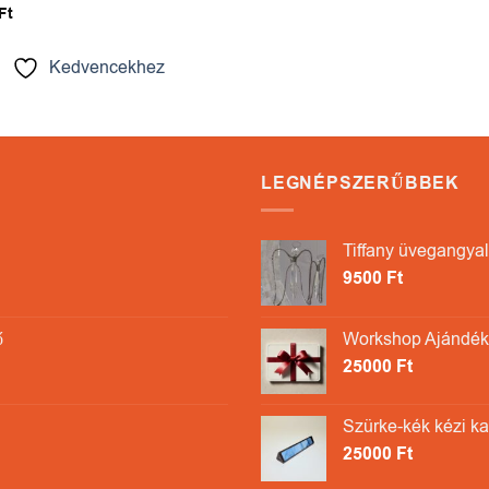
Ft
Kedvencekhez
LEGNÉPSZERŰBBEK
Tiffany üvegangyal
9500
Ft
ő
Workshop Ajándékk
25000
Ft
Szürke-kék kézi k
25000
Ft