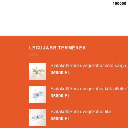
190000
LEGÚJABB TERMÉKEK
Szitakötő kerti üvegszobor zöld-sárga
35000
Ft
Szitakötő kerti üvegszobor kék-áttetsz
35000
Ft
Szitakötő kerti üvegszobor lila
35000
Ft