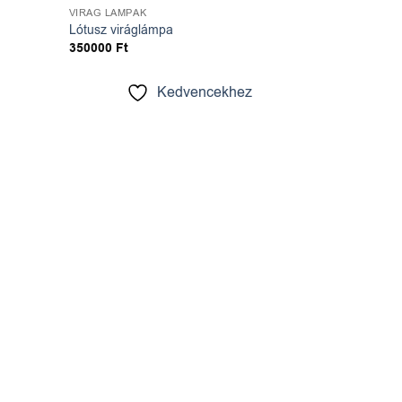
VIRÁG LÁMPÁK
Lótusz viráglámpa
350000
Ft
Kedvencekhez