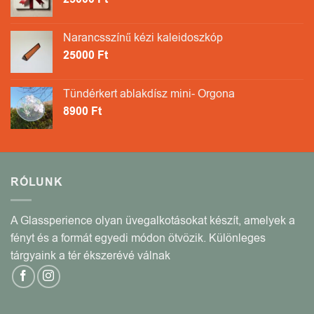
Narancsszínű kézi kaleidoszkóp
25000
Ft
Tündérkert ablakdísz mini- Orgona
8900
Ft
RÓLUNK
A Glassperience olyan üvegalkotásokat készít, amelyek a
fényt és a formát egyedi módon ötvözik. Különleges
tárgyaink a tér ékszerévé válnak