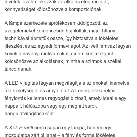
levelek tovább fokozzák az alkotás eleganciáját,
könnyedséget kölcsönözve a kompozíciónak.
A lámpa szerkezete aprólékosan kidolgozott: az
üvegelemeket kemencében hajlítottuk, majd Tiffany-
technikával építettük össze, így biztosítva a tökéletes
illesztést és az egyedi formavilágot. Az ívelt fémváz lágyan
követi a növényi motívumokat, dinamikus mozgást
kölcsönözve az alkotásnak, mintha a szirmok a széllel
táncolnának.
A LED világítás lágyan megvilágítja a szirmokat, kiemelve
azok mélységét és árnyalatait. Az energiatakarékos
fényforrás kellemes ragyogást biztosít, amely ideális egy
nappali, hálószoba vagy egy meghitt sarok
hangulatvilágításaként.
A
Kék Piruett
nem csupán egy lámpa, hanem egy
mozdulatba zárt pillanat – a fény és forma tökéletes