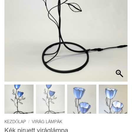
KEZDŐLAP
/
VIRÁG LÁMPÁK
Kék piruett viráglámpa