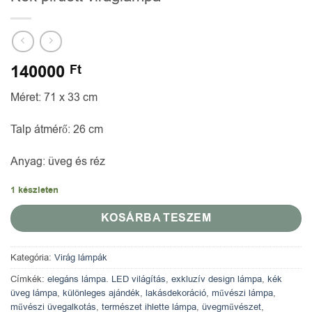
140000
Ft
Méret:
71 x 33 cm
Talp átmérő: 26 cm
Anyag:
üveg és réz
1 készleten
KOSÁRBA TESZEM
Kategória:
Virág lámpák
Címkék:
elegáns lámpa. LED világítás
,
exkluzív design lámpa
,
kék
üveg lámpa
,
különleges ajándék
,
lakásdekoráció
,
művészi lámpa
,
művészi üvegalkotás
,
természet ihlette lámpa
,
üvegművészet
,