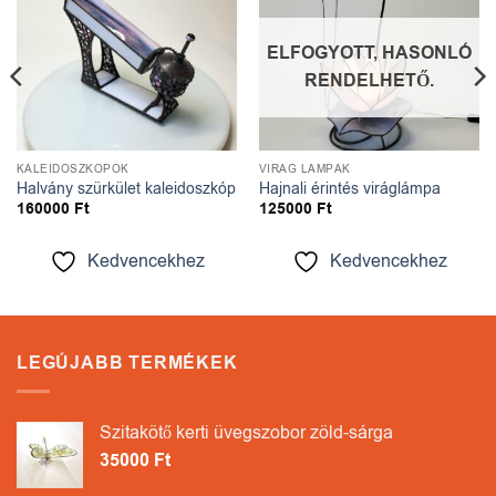
ELFOGYOTT, HASONLÓ
RENDELHETŐ.
KALEIDOSZKÓPOK
VIRÁG LÁMPÁK
Halvány szürkület kaleidoszkóp
Hajnali érintés viráglámpa
160000
Ft
125000
Ft
Kedvencekhez
Kedvencekhez
LEGÚJABB TERMÉKEK
Szitakötő kerti üvegszobor zöld-sárga
35000
Ft