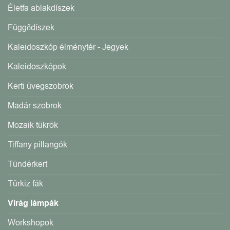
Életfa ablakdíszek
Függődíszek
Kaleidoszkóp élménytér - Jegyek
Kaleidoszkópok
Kerti üvegszobrok
Madár szobrok
Mozaik tükrök
Tiffany pillangók
Tündérkert
Türkiz fák
Virág lámpák
Workshopok