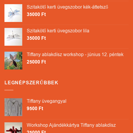
Szitakötő kerti üvegszobor kék-áttetsző
35000
Ft
Szitakötő kerti üvegszobor lila
35000
Ft
Tiffany ablakdísz workshop - június 12. péntek
25000
Ft
LEGNÉPSZERŰBBEK
Tiffany üvegangyal
9500
Ft
Workshop Ajándékkártya Tiffany ablakdísz
25000
Ft