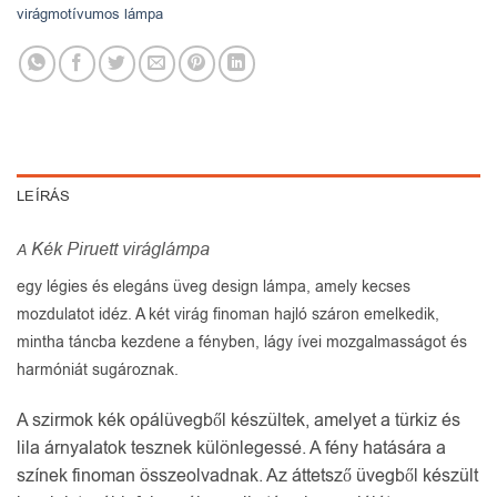
virágmotívumos lámpa
LEÍRÁS
Kék Piruett viráglámpa
A
egy légies és elegáns üveg design lámpa, amely kecses
mozdulatot idéz. A két virág finoman hajló száron emelkedik,
mintha táncba kezdene a fényben, lágy ívei mozgalmasságot és
harmóniát sugároznak.
A szirmok kék opálüvegből készültek, amelyet a türkiz és
lila árnyalatok tesznek különlegessé. A fény hatására a
színek finoman összeolvadnak. Az áttetsző üvegből készült