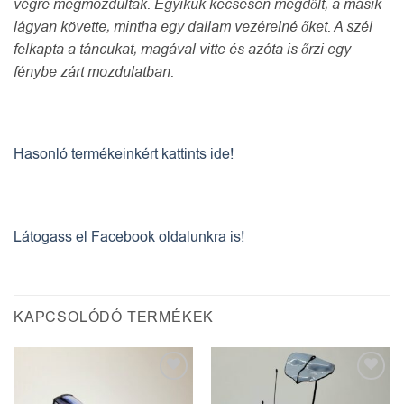
végre megmozdultak. Egyikük kecsesen megdőlt, a másik
lágyan követte, mintha egy dallam vezérelné őket. A szél
felkapta a táncukat, magával vitte és azóta is őrzi egy
fénybe zárt mozdulatban.
Hasonló termékeinkért kattints ide!
Látogass el Facebook oldalunkra is!
KAPCSOLÓDÓ TERMÉKEK
Kedvencekhez
Kedvencekhez