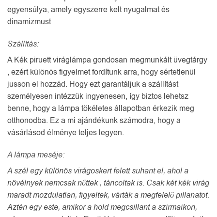
egyensúlya, amely egyszerre kelt nyugalmat és
dinamizmust
Szállítás:
A Kék piruett viráglámpa gondosan megmunkált üvegtárgy
, ezért különös figyelmet fordítunk arra, hogy sértetlenül
jusson el hozzád. Hogy ezt garantáljuk a szállítást
személyesen intézzük ingyenesen, így biztos lehetsz
benne, hogy a lámpa tökéletes állapotban érkezik meg
otthonodba. Ez a mi ajándékunk számodra, hogy a
vásárlásod élménye teljes legyen.
A lámpa meséje:
A szél egy különös virágoskert felett suhant el, ahol a
növélnyek nemcsak nőttek , táncoltak is. Csak két kék virág
maradt mozdulatlan, figyeltek, várták a megfelelő pillanatot.
Aztén egy este, amikor a hold megcsillant a szirmaikon,