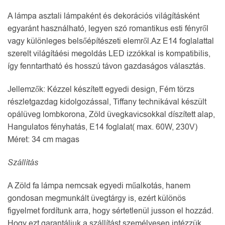
A lámpa asztali lámpaként és dekorációs világításként
egyaránt használható, legyen szó romantikus esti fényről
vagy különleges belsőépítészeti elemről.Az E14 foglalattal
szerelt világítáési megoldás LED izzókkal is kompatibilis,
így fenntartható és hosszú távon gazdaságos választás.
Jellemzők: Kézzel készített egyedi design, Fém törzs
részletgazdag kidolgozással, Tiffany technikával készült
opálüveg lombkorona, Zöld üvegkavicsokkal díszített alap,
Hangulatos fényhatás, E14 foglalat( max. 60W, 230V)
Méret: 34 cm magas
Szállítás
A Zöld fa lámpa nemcsak egyedi műalkotás, hanem
gondosan megmunkált üvegtárgy is, ezért különös
figyelmet fordítunk arra, hogy sértetlenül jusson el hozzád.
Hogy ezt garantáljuk a szállítást személyesen intézzük