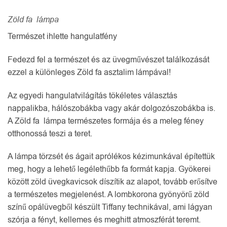
Zöld fa lámpa
Természet ihlette hangulatfény
Fedezd fel a természet és az üvegművészet találkozását
ezzel a különleges Zöld fa asztalim lámpával!
Az egyedi hangulatvilágítás tökéletes választás
nappalikba, hálószobákba vagy akár dolgozószobákba is.
A Zöld fa lámpa természetes formája és a meleg féney
otthonossá teszi a teret.
A lámpa törzsét és ágait aprólékos kézimunkával építettük
meg, hogy a lehető legélethűbb fa formát kapja. Gyökerei
között zöld üvegkavicsok díszítik az alapot, tovább erősítve
a természetes megjelenést. A lombkorona gyönyörű zöld
színű opálüvegből készült Tiffany technikával, ami lágyan
szórja a fényt, kellemes és meghitt atmoszférát teremt.