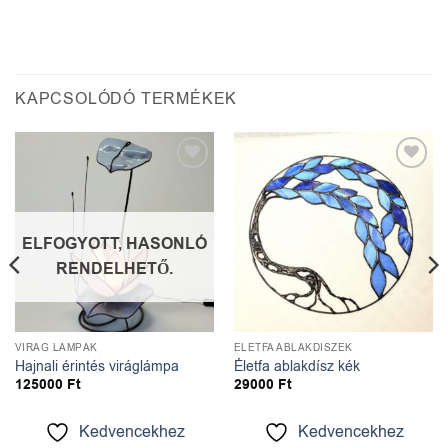
KAPCSOLÓDÓ TERMÉKEK
Kedvencekhez
Kedvencekhez
ELFOGYOTT, HASONLÓ
RENDELHETŐ.
VIRÁG LÁMPÁK
ÉLETFA ABLAKDÍSZEK
Hajnali érintés viráglámpa
Életfa ablakdísz kék
125000
Ft
29000
Ft
Kedvencekhez
Kedvencekhez