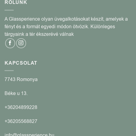
RÓLUNK
A Glassperience olyan üvegalkotásokat készít, amelyek a
fényt és a formát egyedi módon ötvözik. Különleges
tárgyaink a tér ékszerévé válnak
KAPCSOLAT
7743 Romonya
Béke u 13.
+36204899228
+36205568827
info@glassperience.hu