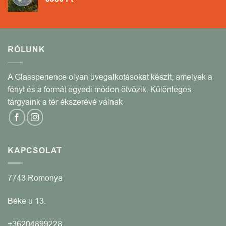
RÓLUNK
A Glassperience olyan üvegalkotásokat készít, amelyek a
fényt és a formát egyedi módon ötvözik. Különleges
tárgyaink a tér ékszerévé válnak
KAPCSOLAT
7743 Romonya
Béke u 13.
+36204899228