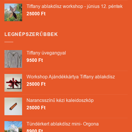
Tiffany ablakdísz workshop - június 12. péntek
25000
Ft
LEGNÉPSZERŰBBEK
Tiffany üvegangyal
9500
Ft
Workshop Ajándékkártya Tiffany ablakdísz
25000
Ft
Narancsszínű kézi kaleidoszkóp
25000
Ft
Tündérkert ablakdísz mini- Orgona
8900
Ft