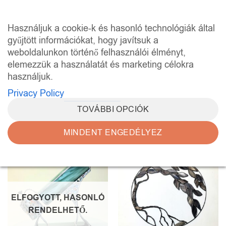
Skip
to
0
Használjuk a cookie-k és hasonló technológiák által
content
gyűjtött információkat, hogy javítsuk a
weboldalunkon történő felhasználói élményt,
KEZDŐLAP
/
“EGYEDI ÜVEGDEKORÁCIÓ”
CÍMKÉVEL RENDELKEZŐ TERMÉKEK
elemezzük a használatát és marketing célokra
használjuk.
SZŰRÉS
Privacy Policy
TOVÁBBI OPCIÓK
MINDENT ENGEDÉLYEZ
Kedvencekhez
Kedvencekhez
ELFOGYOTT, HASONLÓ
RENDELHETŐ.