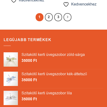
Kedvencekhez
Kedvencekhez
1
2
3
LEGÚJABB TERMÉKEK
Szitakötő kerti üvegszobor zöld-sárga
35000
Ft
Szitakötő kerti üvegszobor kék-áttetsző
35000
Ft
Szitakötő kerti üvegszobor lila
35000
Ft