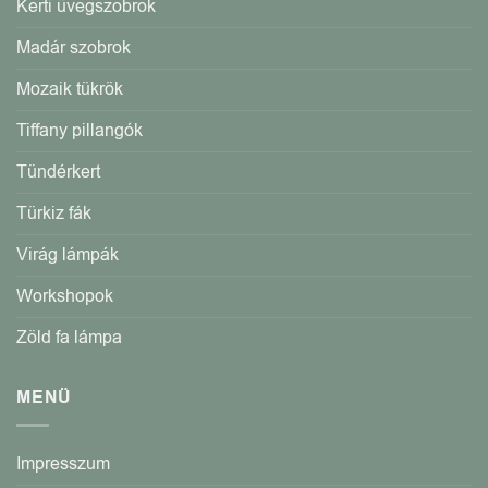
Kerti üvegszobrok
Madár szobrok
Mozaik tükrök
Tiffany pillangók
Tündérkert
Türkiz fák
Virág lámpák
Workshopok
Zöld fa lámpa
MENÜ
Impresszum