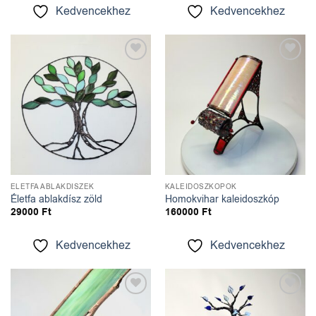
Kedvencekhez
Kedvencekhez
Kedvencekhez
Kedvencekhez
ÉLETFA ABLAKDÍSZEK
KALEIDOSZKÓPOK
Életfa ablakdísz zöld
Homokvihar kaleidoszkóp
29000
Ft
160000
Ft
Kedvencekhez
Kedvencekhez
Kedvencekhez
Kedvencekhez