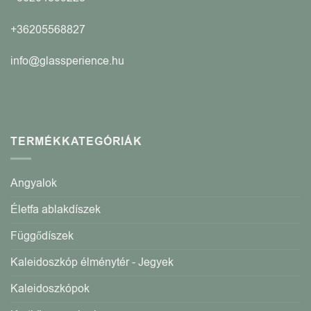
+36205568827
info@glassperience.hu
TERMÉKKATEGÓRIÁK
Angyalok
Életfa ablakdíszek
Függődíszek
Kaleidoszkóp élménytér - Jegyek
Kaleidoszkópok