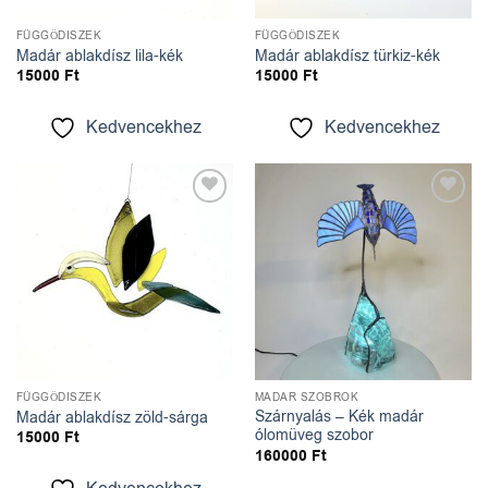
FÜGGŐDÍSZEK
FÜGGŐDÍSZEK
Madár ablakdísz lila-kék
Madár ablakdísz türkiz-kék
15000
Ft
15000
Ft
Kedvencekhez
Kedvencekhez
Kedvencekhez
Kedvencekhez
FÜGGŐDÍSZEK
MADÁR SZOBROK
Szárnyalás – Kék madár
Madár ablakdísz zöld-sárga
ólomüveg szobor
15000
Ft
160000
Ft