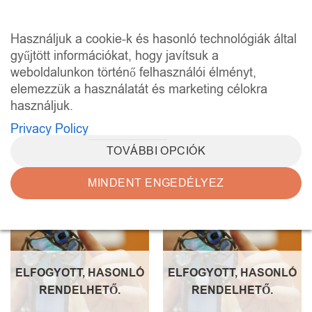
Skip
to
0
Használjuk a cookie-k és hasonló technológiák által
content
gyűjtött információkat, hogy javítsuk a
weboldalunkon történő felhasználói élményt,
KEZDŐLAP
/
“ÉLMÉNYPROGRAM” CÍMKÉVEL
RENDELKEZŐ TERMÉKEK
elemezzük a használatát és marketing célokra
használjuk.
SZŰRÉS
Privacy Policy
TOVÁBBI OPCIÓK
MINDENT ENGEDÉLYEZ
Kedvencekhez
Kedvencekhez
ELFOGYOTT, HASONLÓ
ELFOGYOTT, HASONLÓ
RENDELHETŐ.
RENDELHETŐ.