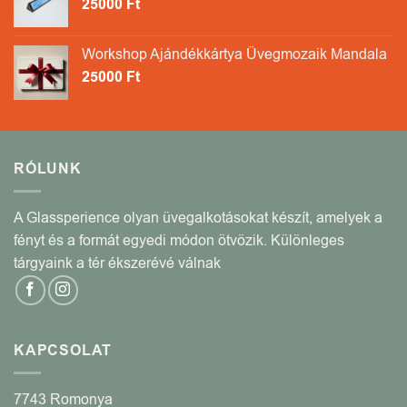
25000
Ft
Workshop Ajándékkártya Üvegmozaik Mandala
25000
Ft
RÓLUNK
A Glassperience olyan üvegalkotásokat készít, amelyek a
fényt és a formát egyedi módon ötvözik. Különleges
tárgyaink a tér ékszerévé válnak
KAPCSOLAT
7743 Romonya