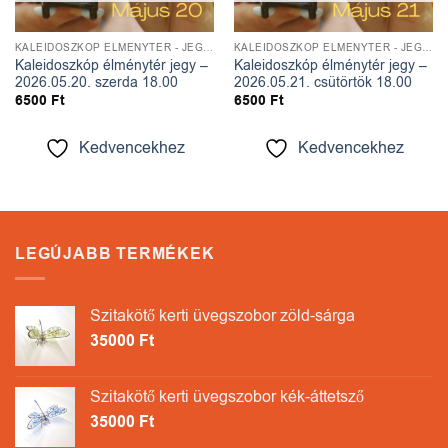
KALEIDOSZKÓP ÉLMÉNYTÉR - JEGYEK
KALEIDOSZKÓP ÉLMÉNYTÉR - JEGYEK
Kaleidoszkóp élménytér jegy –
Kaleidoszkóp élménytér jegy –
2026.05.20. szerda 18.00
2026.05.21. csütörtök 18.00
6500
Ft
6500
Ft
Kedvencekhez
Kedvencekhez
LEGÚJABB TERMÉKEK
Szitakötő kerti üvegszobor zöld-sárga
35000
Ft
Szitakötő kerti üvegszobor kék-áttetsző
35000
Ft