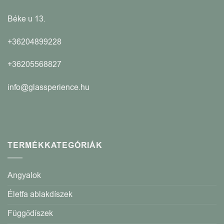
Béke u 13.
+36204899228
+36205568827
info@glassperience.hu
TERMÉKKATEGÓRIÁK
Angyalok
Életfa ablakdíszek
Függődíszek