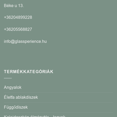
Béke u 13.
+36204899228
+36205568827
info@glassperience.hu
TERMÉKKATEGÓRIÁK
Angyalok
Életfa ablakdíszek
Függődíszek