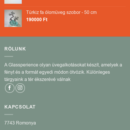
Türkiz fa ólomüveg szobor - 50 cm
190000
Ft
RÓLUNK
A Glassperience olyan üvegalkotásokat készít, amelyek a
fényt és a formát egyedi módon ötvözik. Különleges
tárgyaink a tér ékszerévé válnak
KAPCSOLAT
7743 Romonya