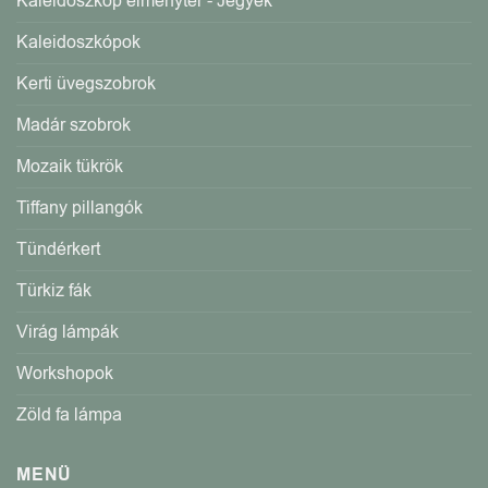
Kaleidoszkóp élménytér - Jegyek
Kaleidoszkópok
Kerti üvegszobrok
Madár szobrok
Mozaik tükrök
Tiffany pillangók
Tündérkert
Türkiz fák
Virág lámpák
Workshopok
Zöld fa lámpa
MENÜ