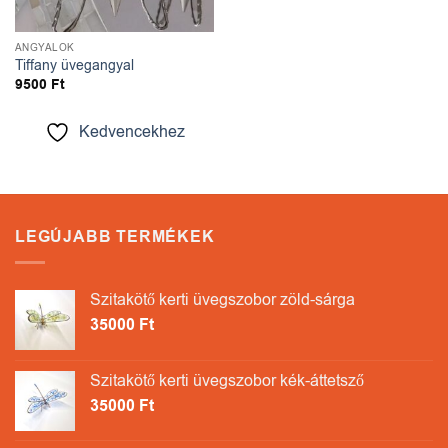
ANGYALOK
Tiffany üvegangyal
9500
Ft
Kedvencekhez
LEGÚJABB TERMÉKEK
Szitakötő kerti üvegszobor zöld-sárga
35000
Ft
Szitakötő kerti üvegszobor kék-áttetsző
35000
Ft