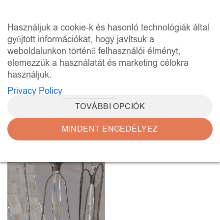
Skip
to
0
Használjuk a cookie-k és hasonló technológiák által
content
gyűjtött információkat, hogy javítsuk a
weboldalunkon történő felhasználói élményt,
KEZDŐLAP
/
“FÉNY ÉS SZERETET” CÍMKÉVEL
RENDELKEZŐ TERMÉKEK
elemezzük a használatát és marketing célokra
használjuk.
SZŰRÉS
Privacy Policy
TOVÁBBI OPCIÓK
MINDENT ENGEDÉLYEZ
Kedvencekhez