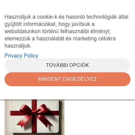
Skip
to
0
Használjuk a cookie-k és hasonló technológiák által
content
gyűjtött információkat, hogy javítsuk a
weboldalunkon történő felhasználói élményt,
KEZDŐLAP
/
“TIFFANY ÜVEG WORKSHOP”
CÍMKÉVEL RENDELKEZŐ TERMÉKEK
elemezzük a használatát és marketing célokra
használjuk.
SZŰRÉS
Privacy Policy
TOVÁBBI OPCIÓK
MINDENT ENGEDÉLYEZ
Kedvencekhez