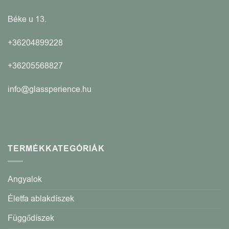
Béke u 13.
+36204899228
+36205568827
info@glassperience.hu
TERMÉKKATEGÓRIÁK
Angyalok
Életfa ablakdíszek
Függődíszek