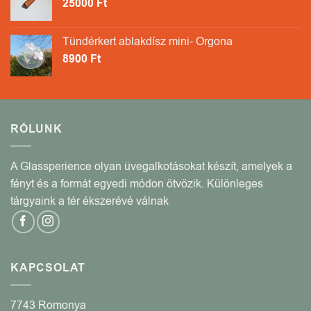
25000
Ft
Tündérkert ablakdísz mini- Orgona
8900
Ft
RÓLUNK
A Glassperience olyan üvegalkotásokat készít, amelyek a
fényt és a formát egyedi módon ötvözik. Különleges
tárgyaink a tér ékszerévé válnak
KAPCSOLAT
7743 Romonya