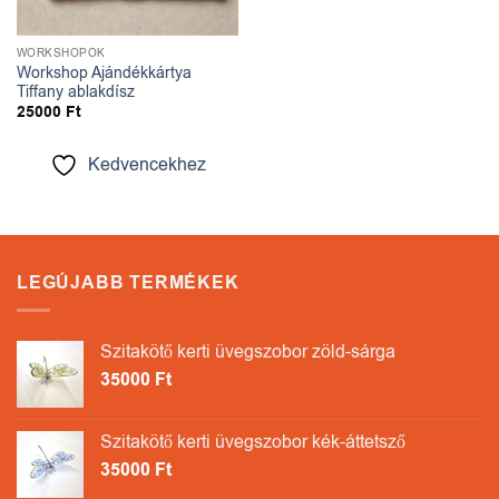
WORKSHOPOK
Workshop Ajándékkártya
Tiffany ablakdísz
25000
Ft
Kedvencekhez
LEGÚJABB TERMÉKEK
Szitakötő kerti üvegszobor zöld-sárga
35000
Ft
Szitakötő kerti üvegszobor kék-áttetsző
35000
Ft