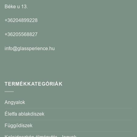
Béke u 13.
+36204899228
+36205568827
info@glassperience.hu
TERMÉKKATEGÓRIÁK
Angyalok
Életfa ablakdíszek
Függődíszek