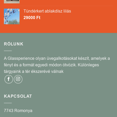
Tündérkert ablakdísz lilás
29000
Ft
RÓLUNK
A Glassperience olyan üvegalkotásokat készít, amelyek a
fényt és a formát egyedi módon ötvözik. Különleges
tárgyaink a tér ékszerévé válnak
KAPCSOLAT
7743 Romonya