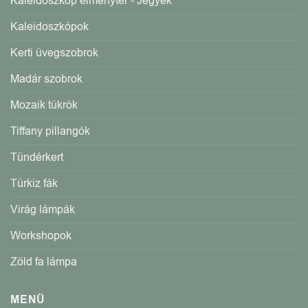
Kaleidoszkóp élménytér - Jegyek
Kaleidoszkópok
Kerti üvegszobrok
Madár szobrok
Mozaik tükrök
Tiffany pillangók
Tündérkert
Türkiz fák
Virág lámpák
Workshopok
Zöld fa lámpa
MENÜ