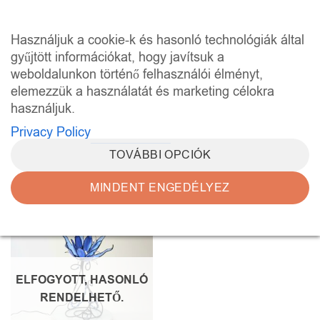
Skip
to
0
Használjuk a cookie-k és hasonló technológiák által
content
gyűjtött információkat, hogy javítsuk a
weboldalunkon történő felhasználói élményt,
KEZDŐLAP
/
“ÜVEG DESIGN LÁMPA” CÍMKÉVEL
RENDELKEZŐ TERMÉKEK
elemezzük a használatát és marketing célokra
használjuk.
SZŰRÉS
Privacy Policy
TOVÁBBI OPCIÓK
MINDENT ENGEDÉLYEZ
Kedvencekhez
ELFOGYOTT, HASONLÓ
RENDELHETŐ.