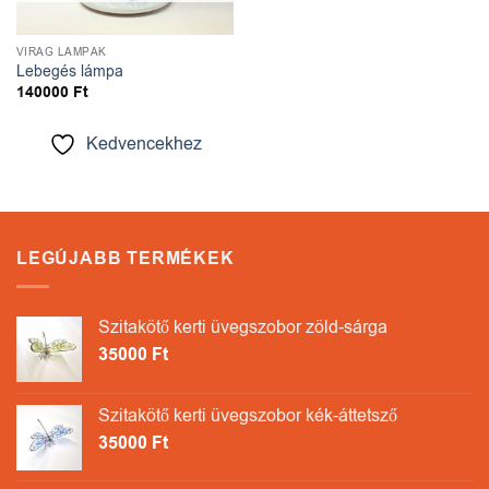
VIRÁG LÁMPÁK
Lebegés lámpa
140000
Ft
Kedvencekhez
LEGÚJABB TERMÉKEK
Szitakötő kerti üvegszobor zöld-sárga
35000
Ft
Szitakötő kerti üvegszobor kék-áttetsző
35000
Ft