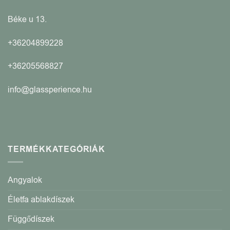
Béke u 13.
+36204899228
+36205568827
info@glassperience.hu
TERMÉKKATEGÓRIÁK
Angyalok
Életfa ablakdíszek
Függődíszek