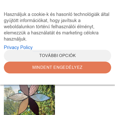
Skip
to
0
Használjuk a cookie-k és hasonló technológiák által
content
gyűjtött információkat, hogy javítsuk a
weboldalunkon történő felhasználói élményt,
KEZDŐLAP
/
“WORKSHOP BARANYA” CÍMKÉVEL
RENDELKEZŐ TERMÉKEK
elemezzük a használatát és marketing célokra
használjuk.
SZŰRÉS
Privacy Policy
TOVÁBBI OPCIÓK
MINDENT ENGEDÉLYEZ
Kedvencekhez