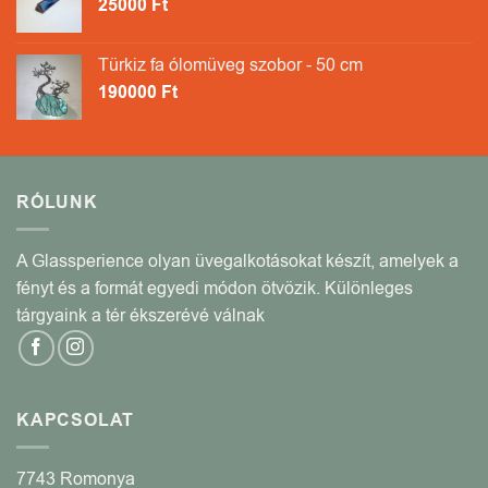
25000
Ft
Türkiz fa ólomüveg szobor - 50 cm
190000
Ft
RÓLUNK
A Glassperience olyan üvegalkotásokat készít, amelyek a
fényt és a formát egyedi módon ötvözik. Különleges
tárgyaink a tér ékszerévé válnak
KAPCSOLAT
7743 Romonya