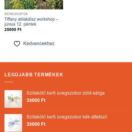
WORKSHOPOK
Tiffany ablakdísz workshop –
június 12. péntek
25000
Ft
Kedvencekhez
LEGÚJABB TERMÉKEK
Szitakötő kerti üvegszobor zöld-sárga
35000
Ft
Szitakötő kerti üvegszobor kék-áttetsző
35000
Ft