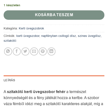
1 készleten
KOSÁRBA TESZEM
Kategória:
Kerti üvegszobrok
Címkék:
kerti üvegszobor
,
napfényben csillogó dísz
,
szines üvegdísz
,
szitakötő
LEÍRÁS
A
szitakötő kerti üvegszobor fehér
a természet
könnyedségét és a fény játékát hozza a kertbe. A szobor
váza fémből idézi meg a szitakötő karakteres alakját, míg a