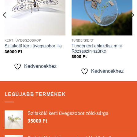
KERTI ÜVEGSZOBROK
TÜNDÉRKERT
Tündérkert ablakdísz mini-
Szitakötő kerti üvegszobor lila
Rózsaszín-szürke
35000
Ft
8900
Ft
Kedvencekhez
Kedvencekhez
LEGÚJABB TERMÉKEK
Szitakötő kerti üvegszobor zöld-sárga
35000
Ft