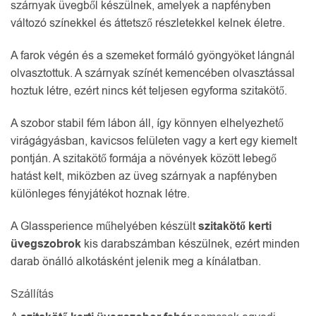
szárnyak üvegből készülnek, amelyek a napfényben
változó színekkel és áttetsző részletekkel kelnek életre.
A farok végén és a szemeket formáló gyöngyöket lángnál
olvasztottuk. A szárnyak színét kemencében olvasztással
hoztuk létre, ezért nincs két teljesen egyforma szitakötő.
A szobor stabil fém lábon áll, így könnyen elhelyezhető
virágágyásban, kavicsos felületen vagy a kert egy kiemelt
pontján. A szitakötő formája a növények között lebegő
hatást kelt, miközben az üveg szárnyak a napfényben
különleges fényjátékot hoznak létre.
A Glassperience műhelyében készült
szitakötő kerti
üvegszobrok
kis darabszámban készülnek, ezért minden
darab önálló alkotásként jelenik meg a kínálatban.
Szállítás