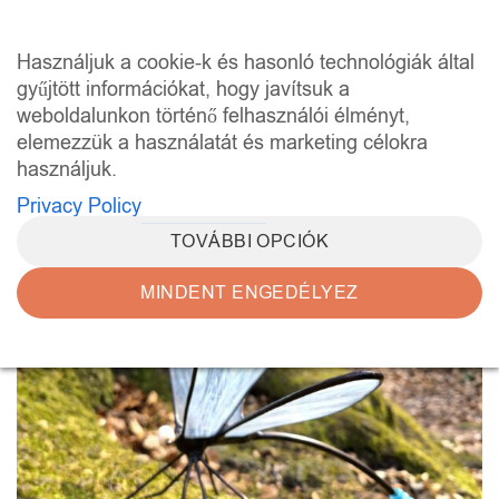
Skip
to
0
Használjuk a cookie-k és hasonló technológiák által
content
gyűjtött információkat, hogy javítsuk a
weboldalunkon történő felhasználói élményt,
elemezzük a használatát és marketing célokra
használjuk.
Privacy Policy
TOVÁBBI OPCIÓK
MINDENT ENGEDÉLYEZ