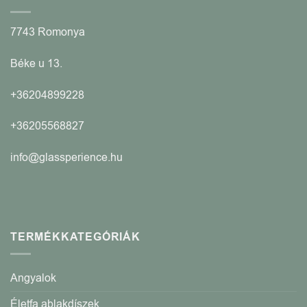
7743 Romonya
Béke u 13.
+36204899228
+36205568827
info@glassperience.hu
TERMÉKKATEGÓRIÁK
Angyalok
Életfa ablakdíszek