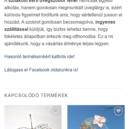
A
szitakötő kerti üvegszobor fehér
nemcsak egyedi
alkotás, hanem gondosan megmunkált üvegtárgy is, ezért
különös figyelmet fordítunk arra, hogy sértetlenül jusson el
hozzád. A szobrot gondosan becsomagolva,
ingyenes
szállítással
küldjük, így biztos lehetsz benne, hogy
tökéletes állapotban érkezik meg otthonodba. Ez a mi
ajándékunk, hogy a vásárlás élménye teljes legyen.
Hasonló termékeinkért kattints ide!
Látogass el Facebook oldalunkra is!
KAPCSOLÓDÓ TERMÉKEK
Kedvencekhez
Kedvencekhez