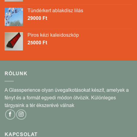
Tündérkert ablakdísz lilás
29000
Ft
Piros kézi kaleidoszkóp
25000
Ft
RÓLUNK
A Glassperience olyan üvegalkotásokat készít, amelyek a
fényt és a formát egyedi módon ötvözik. Különleges
tárgyaink a tér ékszerévé válnak
KAPCSOLAT