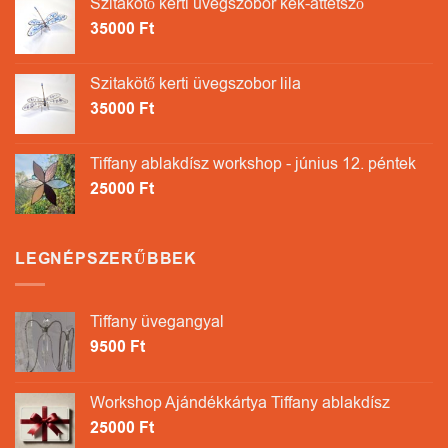
Szitakötő kerti üvegszobor kék-áttetsző
35000
Ft
Szitakötő kerti üvegszobor lila
35000
Ft
Tiffany ablakdísz workshop - június 12. péntek
25000
Ft
LEGNÉPSZERŰBBEK
Tiffany üvegangyal
9500
Ft
Workshop Ajándékkártya Tiffany ablakdísz
25000
Ft