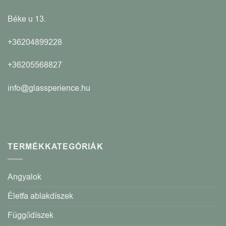
Béke u 13.
+36204899228
+36205568827
info@glassperience.hu
TERMÉKKATEGÓRIÁK
Angyalok
Életfa ablakdíszek
Függődíszek