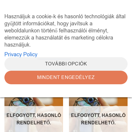
Skip
to
0
Használjuk a cookie-k és hasonló technológiák által
content
gyűjtött információkat, hogy javítsuk a
weboldalunkon történő felhasználói élményt,
KEZDŐLAP
/
“BELÉPŐJEGY” CÍMKÉVEL
RENDELKEZŐ TERMÉKEK
elemezzük a használatát és marketing célokra
használjuk.
SZŰRÉS
Privacy Policy
TOVÁBBI OPCIÓK
MINDENT ENGEDÉLYEZ
Kedvencekhez
Kedvencekhez
ELFOGYOTT, HASONLÓ
ELFOGYOTT, HASONLÓ
RENDELHETŐ.
RENDELHETŐ.