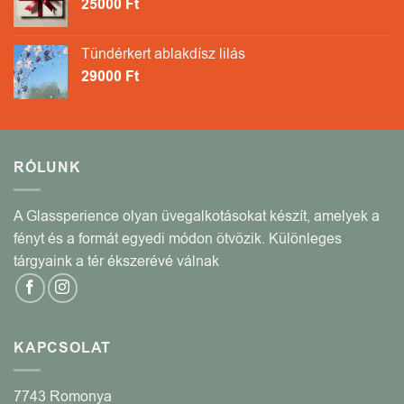
25000
Ft
Tündérkert ablakdísz lilás
29000
Ft
RÓLUNK
A Glassperience olyan üvegalkotásokat készít, amelyek a
fényt és a formát egyedi módon ötvözik. Különleges
tárgyaink a tér ékszerévé válnak
KAPCSOLAT
7743 Romonya