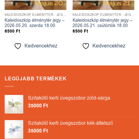
KALEIDOSZKÓP ÉLMÉNYTÉR - JEGYEK
KALEIDOSZKÓP ÉLMÉNYTÉR - JEGYEK
Kaleidoszkóp élménytér jegy –
Kaleidoszkóp élménytér jegy –
2026.05.20. szerda 18.00
2026.05.21. csütörtök 18.00
6500
Ft
6500
Ft
Kedvencekhez
Kedvencekhez
LEGÚJABB TERMÉKEK
Szitakötő kerti üvegszobor zöld-sárga
35000
Ft
Szitakötő kerti üvegszobor kék-áttetsző
35000
Ft