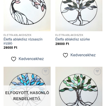
ÉLETFA ABLAKDÍSZEK
ÉLETFA ABLAKDÍSZEK
Életfa ablakdísz rózsaszín
Életfa ablakdísz szürke
irizáló
29000
Ft
29000
Ft
Kedvencekhez
Kedvencekhez
Kedvencekhez
Kedvencekhez
ELFOGYOTT, HASONLÓ
RENDELHETŐ.