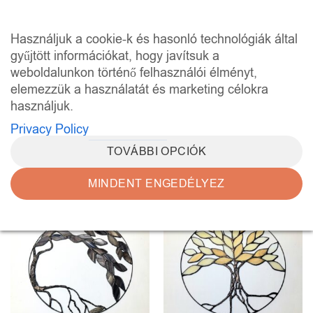
Skip
to
0
Használjuk a cookie-k és hasonló technológiák által
content
gyűjtött információkat, hogy javítsuk a
weboldalunkon történő felhasználói élményt,
KEZDŐLAP
/
“ÉLETFA ABLAKDÍSZ” CÍMKÉVEL
RENDELKEZŐ TERMÉKEK
elemezzük a használatát és marketing célokra
használjuk.
SZŰRÉS
Privacy Policy
TOVÁBBI OPCIÓK
MINDENT ENGEDÉLYEZ
Kedvencekhez
Kedvencekhez