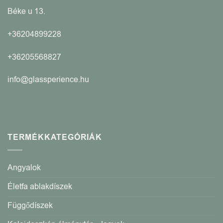
Béke u 13.
+36204899228
+36205568827
info@glassperience.hu
TERMÉKKATEGÓRIÁK
Angyalok
Életfa ablakdíszek
Függődíszek