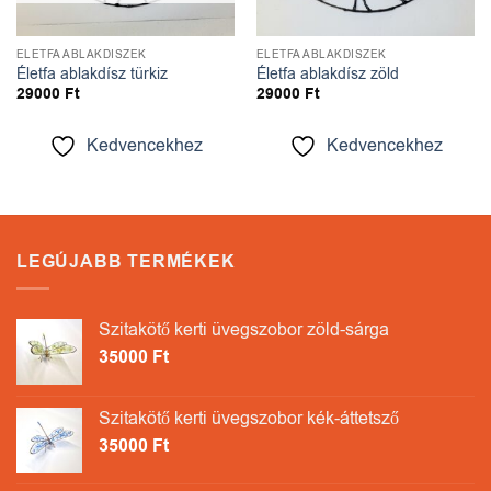
ÉLETFA ABLAKDÍSZEK
ÉLETFA ABLAKDÍSZEK
Életfa ablakdísz türkiz
Életfa ablakdísz zöld
29000
Ft
29000
Ft
Kedvencekhez
Kedvencekhez
LEGÚJABB TERMÉKEK
Szitakötő kerti üvegszobor zöld-sárga
35000
Ft
Szitakötő kerti üvegszobor kék-áttetsző
35000
Ft