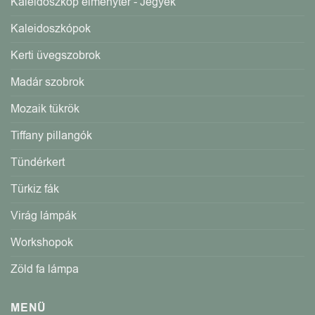
Kaleidoszkóp élménytér - Jegyek
Kaleidoszkópok
Kerti üvegszobrok
Madár szobrok
Mozaik tükrök
Tiffany pillangók
Tündérkert
Türkiz fák
Virág lámpák
Workshopok
Zöld fa lámpa
MENÜ