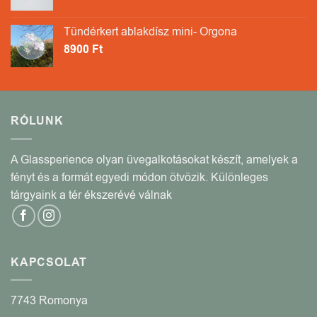
Tündérkert ablakdísz mini- Orgona
8900
Ft
RÓLUNK
A Glassperience olyan üvegalkotásokat készít, amelyek a
fényt és a formát egyedi módon ötvözik. Különleges
tárgyaink a tér ékszerévé válnak
KAPCSOLAT
7743 Romonya