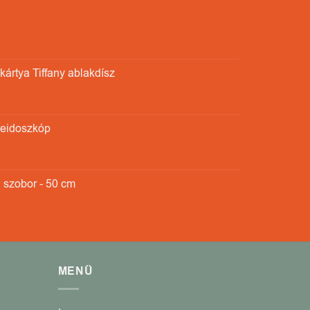
ártya Tiffany ablakdísz
leidoszkóp
 szobor - 50 cm
MENÜ