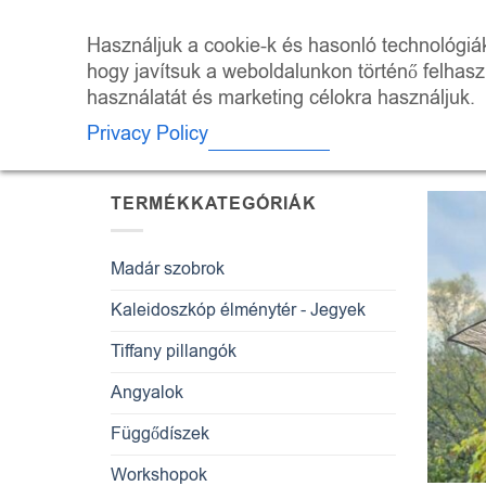
Skip
to
ÜZLET
KALEI
Használjuk a cookie-k és hasonló technológiák 
content
hogy javítsuk a weboldalunkon történő felhas
használatát és marketing célokra használjuk.
KEZDŐLAP
/
“KREATÍV WORKSHOP” 
Privacy Policy
TERMÉKEK
TERMÉKKATEGÓRIÁK
Madár szobrok
Kaleidoszkóp élménytér - Jegyek
Tiffany pillangók
Angyalok
Függődíszek
Workshopok