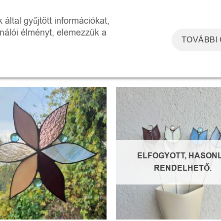
DOSZKÓP ÉLMÉNYTÉR
WORKSHOPOK
RÓLUNK
KAPCSOLAT
által gyűjtött információkat,
ználói élményt, elemezzük a
TOVÁBBI
CÍMKÉVEL RENDELKEZŐ
Mind a(z) 3 találat m
Kedvencekhez
Kedve
ELFOGYOTT, HASON
RENDELHETŐ.