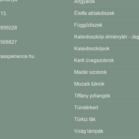
Angyalok
Életfa ablakdíszek
13.
Függődíszek
4899228
Kaleidoszkóp élménytér - Je
5568827
Kaleidoszkópok
lassperience.hu
Kerti üvegszobrok
Madár szobrok
Mozaik tükrök
Tiffany pillangók
Tündérkert
Türkiz fák
Virág lámpák