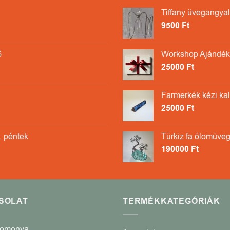
Tiffany üvegangyal
9500
Ft
ő
Workshop Ajándékk
25000
Ft
Farmerkék kézi ka
25000
Ft
. péntek
Türkiz fa ólomüveg
190000
Ft
SOLAT
TERMÉKKATEGÓRIÁK
Romonya