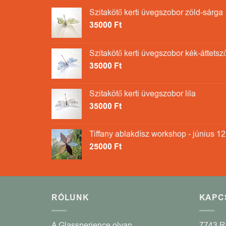
Szitakötő kerti üvegszobor zöld-sárga
35000
Ft
Szitakötő kerti üvegszobor kék-áttetsz
35000
Ft
Szitakötő kerti üvegszobor lila
35000
Ft
Tiffany ablakdísz workshop - június 12
25000
Ft
RÓLUNK
KAPC
A Glassperience olyan
7743 