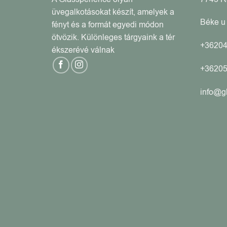
üvegalkotásokat készít, amelyek a
Béke u 
fényt és a formát egyedi módon
ötvözik. Különleges tárgyaink a tér
+3620
ékszerévé válnak
+3620
info@g