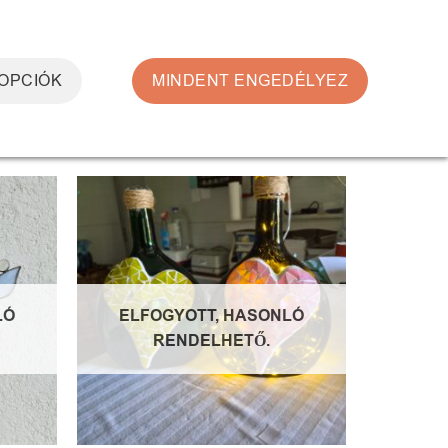
0
BELÉPÉS
KOSÁR /
0
FT
 OPCIÓK
MINDENT ENGEDÉLYEZ
egjelenítve
ncekhez
Kedvencekhez
LÓ
ELFOGYOTT, HASONLÓ
RENDELHETŐ.