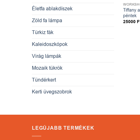
WORKSH
Életfa ablakdíszek
Tiffany 
péntek
Zöld fa lámpa
25000
F
Türkiz fák
Kaleidoszkópok
Virág lámpák
Mozaik tükrök
Tündérkert
Kerti üvegszobrok
LEGÚJABB TERMÉKEK