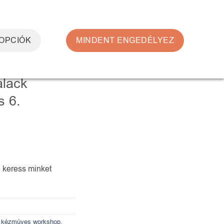
0
BELÉPÉS
KOSÁR /
0
FT
 OPCIÓK
MINDENT ENGEDÉLYEZ
alack
s 6.
, keress minket
,
kézmúves workshop
,