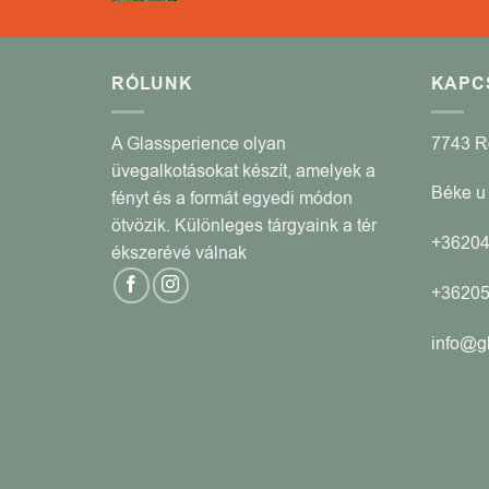
RÓLUNK
KAPC
A Glassperience olyan
7743 
üvegalkotásokat készít, amelyek a
Béke u 
fényt és a formát egyedi módon
ötvözik. Különleges tárgyaink a tér
+3620
ékszerévé válnak
+3620
info@g