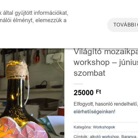
DOSZKÓP ÉLMÉNYTÉR
WORKSHOPOK
RÓLUNK
KAPCSOLAT
által gyűjtött információkat,
ználói élményt, elemezzük a
TOVÁBBI
KEZDŐLAP
/
WORKSHOPOK
Világító mozaikp
workshop – júniu
szombat
25000
Ft
Elfogyott, hasonló rendelhető
elérhetőségeinken!
Kategória:
Workshopok
Címkék:
alkotó workshop
,
Baranya