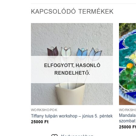
KAPCSOLÓDÓ TERMÉKEK
dvencekhez
Kedvencekhez
ELFOGYOTT, HASONLÓ
RENDELHETŐ.
WORKSHOPOK
WORKSH
június 12.
Mandala 
Tiffany tulipán workshop – június 5. péntek
szombat
25000
Ft
25000
F