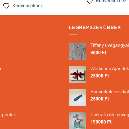
Kedvencekhez
Kedvencekhez
LEGNÉPSZERŰBBEK
Tiffany üvegangyal
9500
Ft
ő
Workshop Ajándékk
25000
Ft
Farmerkék kézi ka
25000
Ft
. péntek
Türkiz fa ólomüveg
190000
Ft