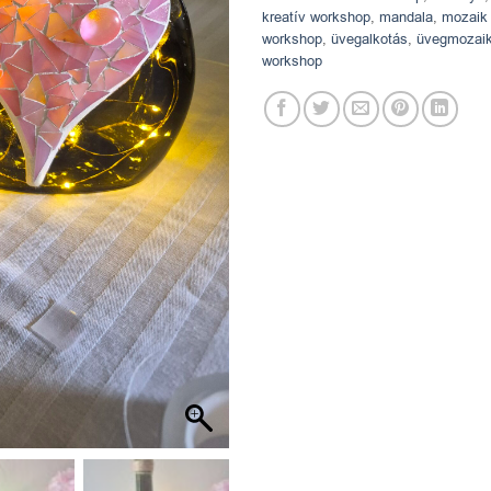
kreatív workshop
,
mandala
,
mozaik
workshop
,
üvegalkotás
,
üvegmozai
workshop