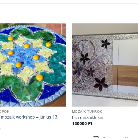
Kedvencekhez
Kedve
OPOK
MOZAIK TÜKRÖK
mozaik workshop – június 13.
Lila mozaiktükör
130000
Ft
t