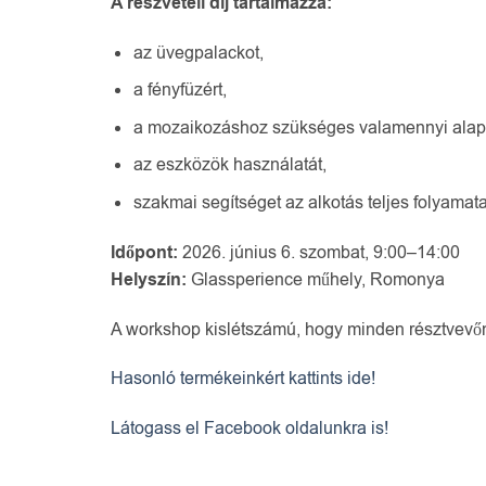
A részvételi díj tartalmazza:
az üvegpalackot,
a fényfüzért,
a mozaikozáshoz szükséges valamennyi alap
az eszközök használatát,
szakmai segítséget az alkotás teljes folyamat
Időpont:
2026. június 6. szombat, 9:00–14:00
Helyszín:
Glassperience műhely, Romonya
A workshop kislétszámú, hogy minden résztvevőn
Hasonló termékeinkért kattints ide!
Látogass el Facebook oldalunkra is!