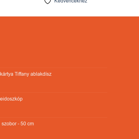
Kedvencekhez
ártya Tiffany ablakdísz
leidoszkóp
 szobor - 50 cm