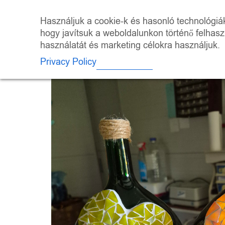
Skip
to
ÜZLET
KALEI
Használjuk a cookie-k és hasonló technológiák 
content
hogy javítsuk a weboldalunkon történő felhas
használatát és marketing célokra használjuk.
Privacy Policy