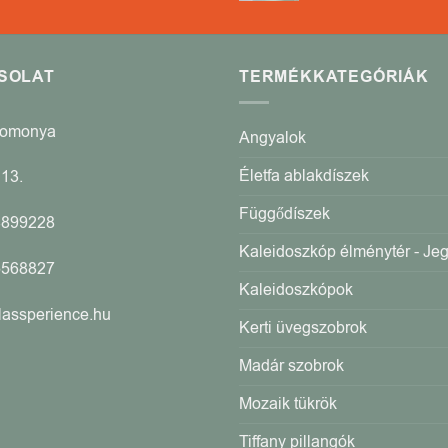
SOLAT
TERMÉKKATEGÓRIÁK
Romonya
Angyalok
Életfa ablakdíszek
13.
Függődíszek
4899228
Kaleidoszkóp élménytér - Je
5568827
Kaleidoszkópok
lassperience.hu
Kerti üvegszobrok
Madár szobrok
Mozaik tükrök
Tiffany pillangók