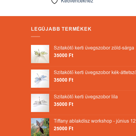
Kedvencekhez
ez
LEGÚJABB TERMÉKEK
Szitakötő kerti üvegszobor zöld-sárga
35000
Ft
Szitakötő kerti üvegszobor kék-áttetsz
35000
Ft
Szitakötő kerti üvegszobor lila
35000
Ft
Tiffany ablakdísz workshop - június 12
25000
Ft