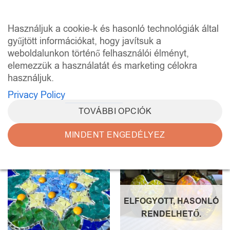
Skip
to
0
Használjuk a cookie-k és hasonló technológiák által
content
gyűjtött információkat, hogy javítsuk a
weboldalunkon történő felhasználói élményt,
KEZDŐLAP
/
“KÉZMÚVES WORKSHOP” CÍMKÉVEL
RENDELKEZŐ TERMÉKEK
elemezzük a használatát és marketing célokra
használjuk.
SZŰRÉS
Privacy Policy
TOVÁBBI OPCIÓK
MINDENT ENGEDÉLYEZ
Kedvencekhez
Kedvencekhez
ELFOGYOTT, HASONLÓ
RENDELHETŐ.