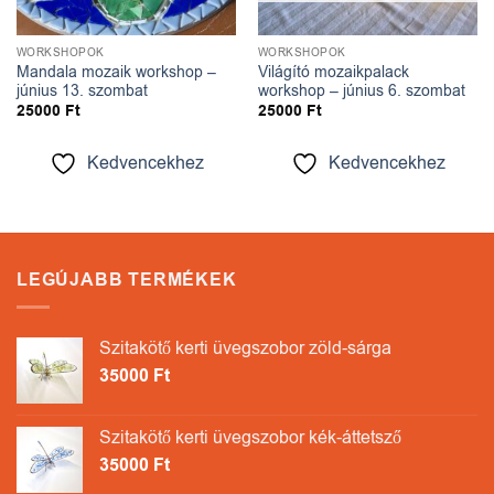
WORKSHOPOK
WORKSHOPOK
Mandala mozaik workshop –
Világító mozaikpalack
június 13. szombat
workshop – június 6. szombat
25000
Ft
25000
Ft
Kedvencekhez
Kedvencekhez
LEGÚJABB TERMÉKEK
Szitakötő kerti üvegszobor zöld-sárga
35000
Ft
Szitakötő kerti üvegszobor kék-áttetsző
35000
Ft