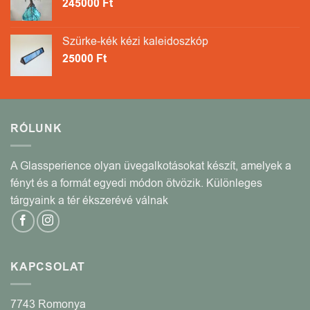
245000
Ft
Szürke-kék kézi kaleidoszkóp
25000
Ft
RÓLUNK
A Glassperience olyan üvegalkotásokat készít, amelyek a
fényt és a formát egyedi módon ötvözik. Különleges
tárgyaink a tér ékszerévé válnak
KAPCSOLAT
7743 Romonya