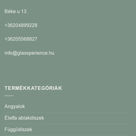
Béke u 13.
+36204899228
+36205568827
info@glassperience.hu
TERMÉKKATEGÓRIÁK
Angyalok
Életfa ablakdíszek
Függődíszek