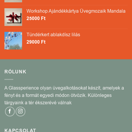
Workshop Ajándékkártya Üvegmozaik Mandala
25000
Ft
Tündérkert ablakdísz lilás
29000
Ft
RÓLUNK
A Glassperience olyan üvegalkotásokat készít, amelyek a
fényt és a formát egyedi módon ötvözik. Különleges
tárgyaink a tér ékszerévé válnak
KAPCSOLAT