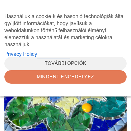
Skip
to
0
Használjuk a cookie-k és hasonló technológiák által
content
gyűjtött információkat, hogy javítsuk a
weboldalunkon történő felhasználói élményt,
elemezzük a használatát és marketing célokra
használjuk.
Privacy Policy
TOVÁBBI OPCIÓK
MINDENT ENGEDÉLYEZ