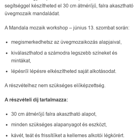
segítséggel készítheted el 30 cm átmérőjű, falra akasztható
üvegmozaik mandaládat.
A Mandala mozaik workshop – június 13. szombat során:
megismerkedhetsz az üvegmozaikozás alapjaival,
kiválaszthatod a számodra legszebb színeket és
mintákat,
lépésről lépésre elkészítheted saját alkotásodat.
A részvételhez nem szükséges előképzettség.
A részvételi díj tartalmazza:
30 cm átmérőjű falra akasztható alapot,
minden szükséges alapanyagot és eszközt,
kávét, teát és frissítőket a kellemes alkotói légkörért.