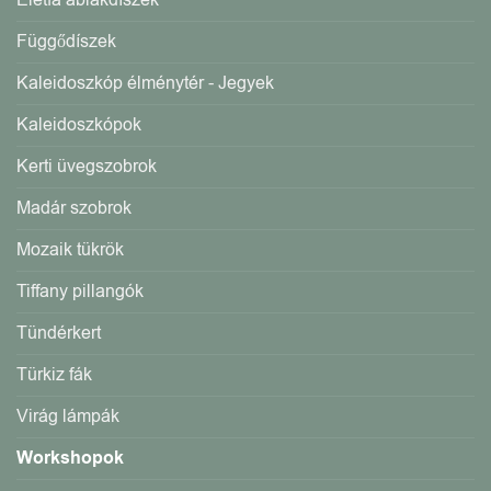
Életfa ablakdíszek
Függődíszek
Kaleidoszkóp élménytér - Jegyek
Kaleidoszkópok
Kerti üvegszobrok
Madár szobrok
Mozaik tükrök
Tiffany pillangók
Tündérkert
Türkiz fák
Virág lámpák
Workshopok