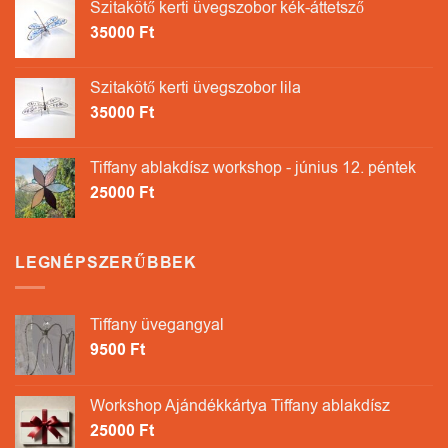
Szitakötő kerti üvegszobor kék-áttetsző
35000
Ft
Szitakötő kerti üvegszobor lila
35000
Ft
Tiffany ablakdísz workshop - június 12. péntek
25000
Ft
LEGNÉPSZERŰBBEK
Tiffany üvegangyal
9500
Ft
Workshop Ajándékkártya Tiffany ablakdísz
25000
Ft