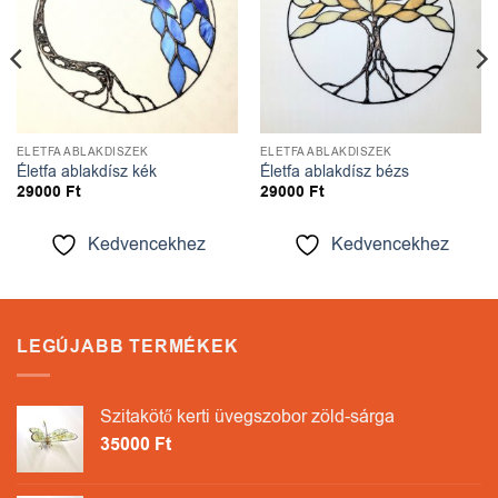
ÉLETFA ABLAKDÍSZEK
ÉLETFA ABLAKDÍSZEK
Életfa ablakdísz kék
Életfa ablakdísz bézs
29000
Ft
29000
Ft
Kedvencekhez
Kedvencekhez
LEGÚJABB TERMÉKEK
Szitakötő kerti üvegszobor zöld-sárga
35000
Ft