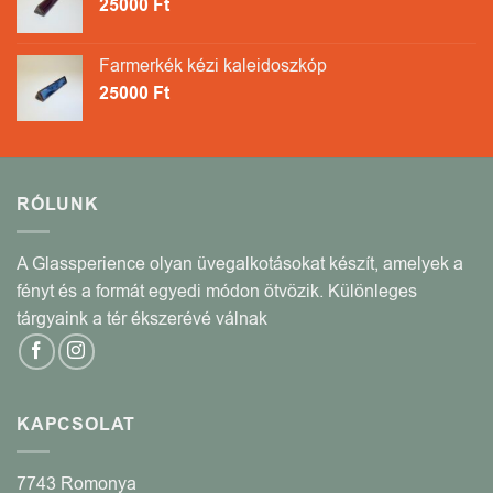
25000
Ft
Farmerkék kézi kaleidoszkóp
25000
Ft
RÓLUNK
A Glassperience olyan üvegalkotásokat készít, amelyek a
fényt és a formát egyedi módon ötvözik. Különleges
tárgyaink a tér ékszerévé válnak
KAPCSOLAT
7743 Romonya