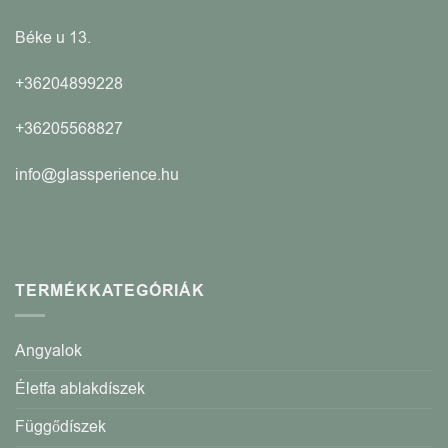
Béke u 13.
+36204899228
+36205568827
info@glassperience.hu
TERMÉKKATEGÓRIÁK
Angyalok
Életfa ablakdíszek
Függődíszek