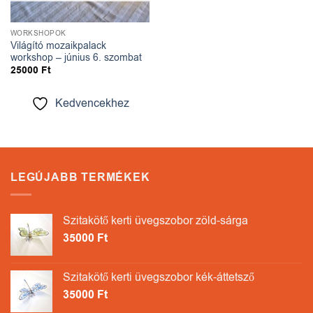
WORKSHOPOK
Világító mozaikpalack
workshop – június 6. szombat
25000
Ft
Kedvencekhez
LEGÚJABB TERMÉKEK
Szitakötő kerti üvegszobor zöld-sárga
35000
Ft
Szitakötő kerti üvegszobor kék-áttetsző
35000
Ft