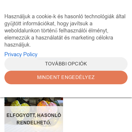
Skip
to
0
Használjuk a cookie-k és hasonló technológiák által
content
gyűjtött információkat, hogy javítsuk a
weboldalunkon történő felhasználói élményt,
KEZDŐLAP
/
“ÜVEGALKOTÁS” CÍMKÉVEL
RENDELKEZŐ TERMÉKEK
elemezzük a használatát és marketing célokra
használjuk.
SZŰRÉS
Privacy Policy
TOVÁBBI OPCIÓK
MINDENT ENGEDÉLYEZ
Kedvencekhez
ELFOGYOTT, HASONLÓ
RENDELHETŐ.