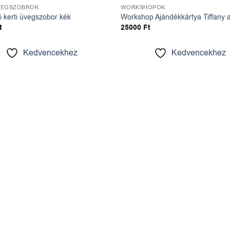
VEGSZOBROK
WORKSHOPOK
ő kerti üvegszobor kék
Workshop Ajándékkártya Tiffany 
t
25000
Ft
Kedvencekhez
Kedvencekhez