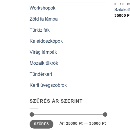
KERTI Ü
Workshopok
Szitaköt
35000
F
Zöld fa lámpa
Türkiz fák
Kaleidoszkópok
Virág lámpák
Mozaik tükrök
Tündérkert
Kerti üvegszobrok
SZŰRÉS ÁR SZERINT
Min
Max
Ár:
25000 Ft
—
35000 Ft
SZŰRÉS
ár
ár