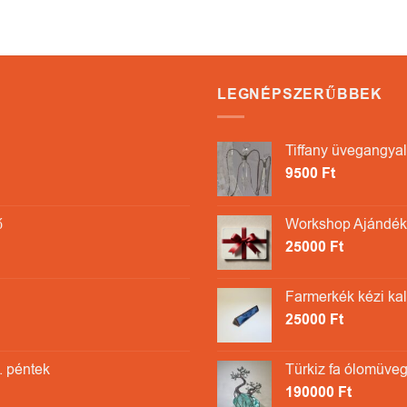
LEGNÉPSZERŰBBEK
Tiffany üvegangyal
9500
Ft
ő
Workshop Ajándékk
25000
Ft
Farmerkék kézi ka
25000
Ft
. péntek
Türkiz fa ólomüveg
190000
Ft