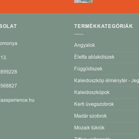
SOLAT
TERMÉKKATEGÓRIÁK
Romonya
Angyalok
Életfa ablakdíszek
13.
Függődíszek
4899228
Kaleidoszkóp élménytér - Je
5568827
Kaleidoszkópok
lassperience.hu
Kerti üvegszobrok
Madár szobrok
Mozaik tükrök