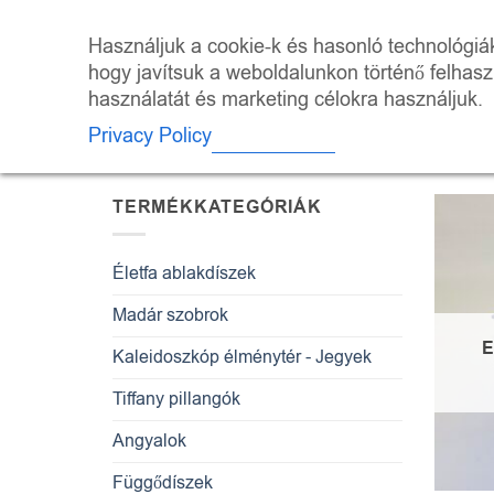
Skip
to
ÜZLET
KALEI
Használjuk a cookie-k és hasonló technológiák 
content
hogy javítsuk a weboldalunkon történő felhas
használatát és marketing célokra használjuk.
KEZDŐLAP
/
“KREATÍVAJÁNDÉK” CÍ
Privacy Policy
TERMÉKKATEGÓRIÁK
Életfa ablakdíszek
Madár szobrok
E
Kaleidoszkóp élménytér - Jegyek
Tiffany pillangók
Angyalok
Függődíszek