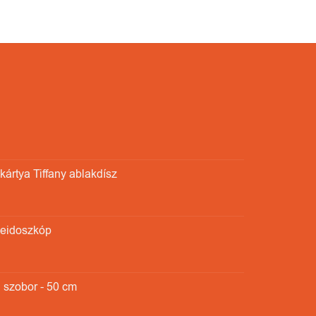
ártya Tiffany ablakdísz
leidoszkóp
 szobor - 50 cm