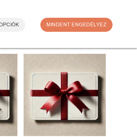
0
BELÉPÉS
KOSÁR /
0
FT
 OPCIÓK
MINDENT ENGEDÉLYEZ
egjelenítve
ncekhez
Kedvencekhez