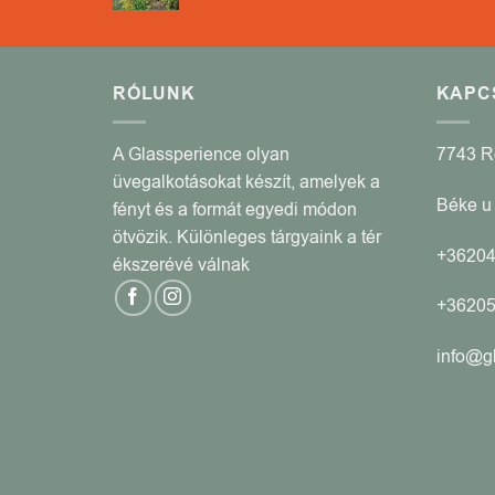
RÓLUNK
KAPC
A Glassperience olyan
7743 
üvegalkotásokat készít, amelyek a
Béke u 
fényt és a formát egyedi módon
ötvözik. Különleges tárgyaink a tér
+3620
ékszerévé válnak
+3620
info@g