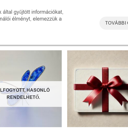
DOSZKÓP ÉLMÉNYTÉR
WORKSHOPOK
RÓLUNK
KAPCSOLAT
által gyűjtött információkat,
ználói élményt, elemezzük a
TOVÁBBI
MKÉVEL RENDELKEZŐ TERMÉKEK
Mind a(z) 3 találat m
Kedvencekhez
Kedve
LFOGYOTT, HASONLÓ
RENDELHETŐ.