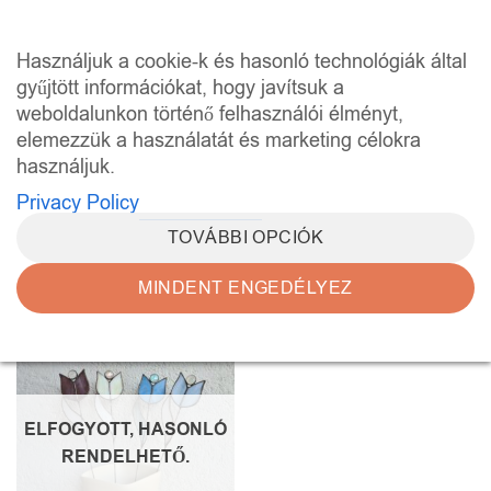
Skip
to
0
Használjuk a cookie-k és hasonló technológiák által
content
gyűjtött információkat, hogy javítsuk a
weboldalunkon történő felhasználói élményt,
KEZDŐLAP
/
“ÜVEGVIRÁG” CÍMKÉVEL
RENDELKEZŐ TERMÉKEK
elemezzük a használatát és marketing célokra
használjuk.
SZŰRÉS
Privacy Policy
TOVÁBBI OPCIÓK
MINDENT ENGEDÉLYEZ
Kedvencekhez
ELFOGYOTT, HASONLÓ
RENDELHETŐ.