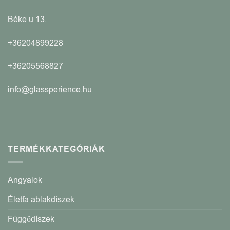
Béke u 13.
+36204899228
+36205568827
info@glassperience.hu
TERMÉKKATEGÓRIÁK
Angyalok
Életfa ablakdíszek
Függődíszek