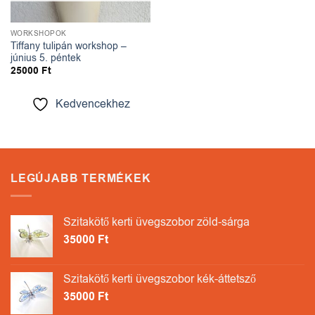
WORKSHOPOK
Tiffany tulipán workshop –
június 5. péntek
25000
Ft
Kedvencekhez
LEGÚJABB TERMÉKEK
Szitakötő kerti üvegszobor zöld-sárga
35000
Ft
Szitakötő kerti üvegszobor kék-áttetsző
35000
Ft