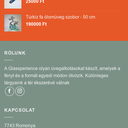
25000
Ft
Türkiz fa ólomüveg szobor - 50 cm
190000
Ft
RÓLUNK
A Glassperience olyan üvegalkotásokat készít, amelyek a
fényt és a formát egyedi módon ötvözik. Különleges
tárgyaink a tér ékszerévé válnak
KAPCSOLAT
7743 Romonya