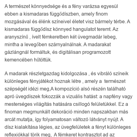
A természet könnyedsége és a fény varázsa egyesül
ebben a kismadaras függődíszben, amely finom
mozgásával és élénk színeivel életet visz bármely térbe. A
kismadaras függődísz könnyed hangulatot teremt. Az
aranyszínű , ívelt fémkeretben két üvegmadár lebeg,
mintha a levegőben szárnyalnálnak. A madarakat
gázlángnál formáltuk, és digitálisan programozott
kemencében hűtöttük.
A madarak részletgazdag kidolgozása , és vibráló színeik
különleges fényjátékot hoznak létre , amely a természet
szépségét idézi meg,A kompozíció alsó részén található
apró üvegdíszek fokozzák a vizuális hatást: a napfény vagy
mesterséges világítás hatására csillogó felületükkel. Ez a
finoman megmunkált dekoráció minden napszakban más
arcát mutatja, így folyamatosan változó látványt nyújt. A
dísz kialakítása légies, az üvegfelületek a fényt különleges
reflexiókkal törik meg, A fémkeret kontrasztot ad az