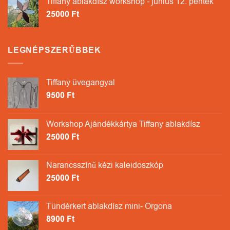
Tiffany ablakdísz workshop - június 12. péntek
25000
Ft
LEGNÉPSZERŰBBEK
Tiffany üvegangyal
9500
Ft
Workshop Ajándékkártya Tiffany ablakdísz
25000
Ft
Narancsszínű kézi kaleidoszkóp
25000
Ft
Tündérkert ablakdísz mini- Orgona
8900
Ft