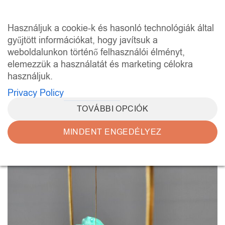
Skip
to
0
Használjuk a cookie-k és hasonló technológiák által
content
gyűjtött információkat, hogy javítsuk a
weboldalunkon történő felhasználói élményt,
elemezzük a használatát és marketing célokra
használjuk.
Privacy Policy
TOVÁBBI OPCIÓK
MINDENT ENGEDÉLYEZ