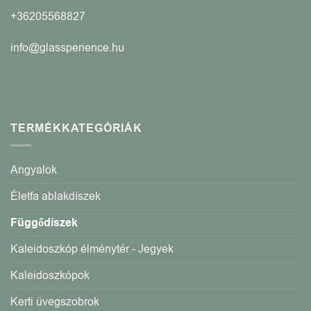
+36205568827
info@glassperience.hu
TERMÉKKATEGÓRIÁK
Angyalok
Életfa ablakdíszek
Függődíszek
Kaleidoszkóp élménytér - Jegyek
Kaleidoszkópok
Kerti üvegszobrok