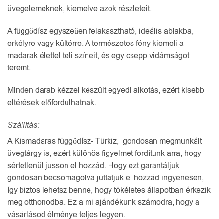
üvegelemeknek, kiemelve azok részleteit.
A függődísz egyszeűen felakasztható, ideális ablakba,
erkélyre vagy kültérre. A természetes fény kiemeli a
madarak élettel teli színeit, és egy csepp vidámságot
teremt.
Minden darab kézzel készült egyedi alkotás, ezért kisebb
eltérések előfordulhatnak.
Szállítás:
A Kismadaras függődísz- Türkiz, gondosan megmunkált
üvegtárgy is, ezért különös figyelmet fordítunk arra, hogy
sértetlenül jusson el hozzád. Hogy ezt garantáljuk
gondosan becsomagolva juttatjuk el hozzád ingyenesen,
így biztos lehetsz benne, hogy tökéletes állapotban érkezik
meg otthonodba. Ez a mi ajándékunk számodra, hogy a
vásárlásod élménye teljes legyen.