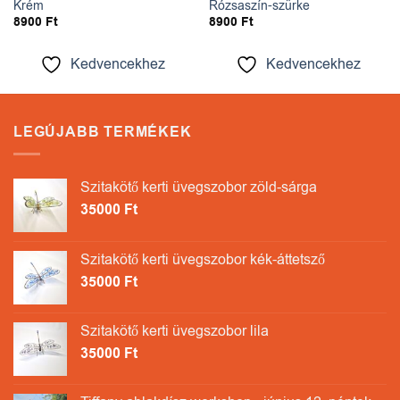
Krém
Rózsaszín-szürke
8900
Ft
8900
Ft
Kedvencekhez
Kedvencekhez
LEGÚJABB TERMÉKEK
Szitakötő kerti üvegszobor zöld-sárga
35000
Ft
Szitakötő kerti üvegszobor kék-áttetsző
35000
Ft
Szitakötő kerti üvegszobor lila
35000
Ft