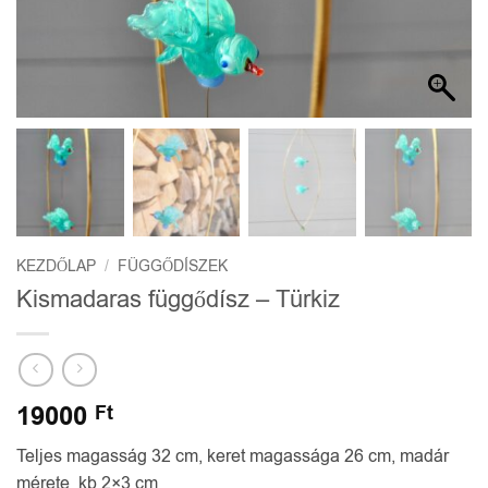
KEZDŐLAP
/
FÜGGŐDÍSZEK
Kismadaras függődísz – Türkiz
19000
Ft
Teljes magasság 32 cm, keret magassága 26 cm, madár
mérete kb 2×3 cm