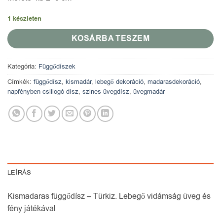
1 készleten
KOSÁRBA TESZEM
Kategória:
Függődíszek
Címkék:
függődísz
,
kismadár
,
lebegő dekoráció
,
madarasdekoráció
,
napfényben csillogó dísz
,
szines üvegdísz
,
üvegmadár
LEÍRÁS
Kismadaras függődísz – Türkiz. Lebegő vidámság üveg és
fény játékával