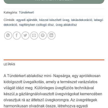
Kategória:
Tündérkert
Címkék:
egyedi ajándék
,
kézzel készitett üveg
,
lakásdekoráció
,
lebegő
dekoráció
,
napfényben csillogó dísz
,
üveg ablakdísz
LEÍRÁS
A Tündérkert ablakdísz mini- Napsárga, egy aprólékosan
kidolgozott üvegalkotás, amely a természet varázslatos
világát idézi meg. Különleges üvegfúziós technikával
készül,a gázlángnálolvasztott üvegvirágokat kemencében
olvasztjuk rá az áttetsző üvegkorongra. Az üvegrétegek
harmonikusan olvadnak össze, létrehozva egyedi