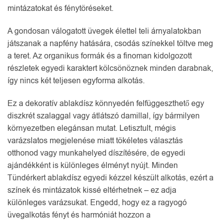
mintázatokat és fénytöréseket.
A gondosan válogatott üvegek élettel teli árnyalatokban
játszanak a napfény hatására, csodás színekkel töltve meg
a teret. Az organikus formák és a finoman kidolgozott
részletek egyedi karaktert kölcsönöznek minden darabnak,
így nincs két teljesen egyforma alkotás.
Ez a dekoratív ablakdísz könnyedén felfüggeszthető egy
diszkrét szalaggal vagy átlátszó damillal, így bármilyen
környezetben elegánsan mutat. Letisztult, mégis
varázslatos megjelenése miatt tökéletes választás
otthonod vagy munkahelyed díszítésére, de egyedi
ajándékként is különleges élményt nyújt. Minden
Tündérkert ablakdísz egyedi kézzel készült alkotás, ezért a
színek és mintázatok kissé eltérhetnek – ez adja
különleges varázsukat. Engedd, hogy ez a ragyogó
üvegalkotás fényt és harmóniát hozzon a