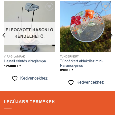
Kedvencekhez
Kedvencekhez
ELFOGYOTT, HASONLÓ
RENDELHETŐ.
VIRÁG LÁMPÁK
TÜNDÉRKERT
Tündérkert ablakdísz mini-
Hajnali érintés viráglámpa
Narancs-piros
125000
Ft
8900
Ft
Kedvencekhez
Kedvencekhez
LEGÚJABB TERMÉKEK