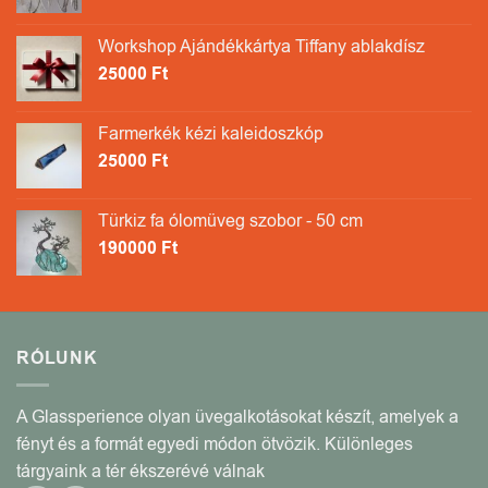
Workshop Ajándékkártya Tiffany ablakdísz
25000
Ft
Farmerkék kézi kaleidoszkóp
25000
Ft
Türkiz fa ólomüveg szobor - 50 cm
190000
Ft
RÓLUNK
A Glassperience olyan üvegalkotásokat készít, amelyek a
fényt és a formát egyedi módon ötvözik. Különleges
tárgyaink a tér ékszerévé válnak