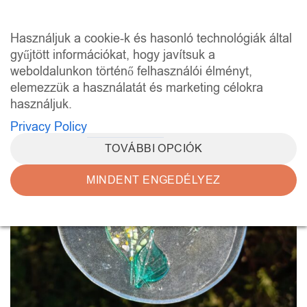
Skip
to
0
Használjuk a cookie-k és hasonló technológiák által
content
gyűjtött információkat, hogy javítsuk a
weboldalunkon történő felhasználói élményt,
elemezzük a használatát és marketing célokra
használjuk.
Privacy Policy
TOVÁBBI OPCIÓK
MINDENT ENGEDÉLYEZ