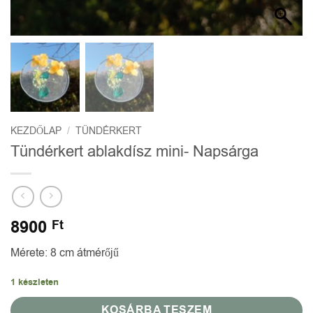
KEZDŐLAP
/
TÜNDÉRKERT
Tündérkert ablakdísz mini- Napsárga
8900
Ft
Mérete: 8 cm átmérőjű
1 készleten
KOSÁRBA TESZEM