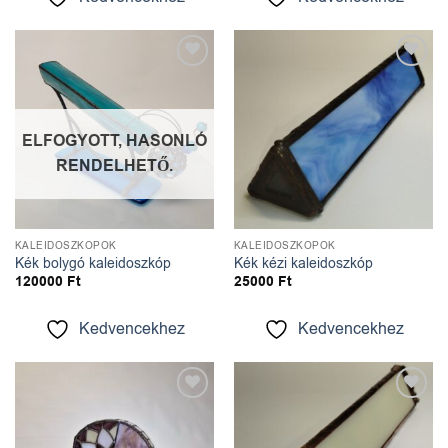
Kedvencekhez
Kedvencekhez
ELFOGYOTT, HASONLÓ
RENDELHETŐ.
KALEIDOSZKÓPOK
KALEIDOSZKÓPOK
Kék bolygó kaleidoszkóp
Kék kézi kaleidoszkóp
120000
Ft
25000
Ft
Kedvencekhez
Kedvencekhez
Kedvencekhez
Kedvencekhez