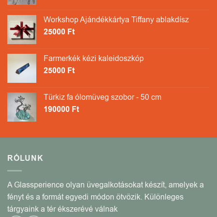
Workshop Ajándékkártya Tiffany ablakdísz
25000
Ft
Farmerkék kézi kaleidoszkóp
25000
Ft
Türkiz fa ólomüveg szobor - 50 cm
190000
Ft
RÓLUNK
A Glassperience olyan üvegalkotásokat készít, amelyek a
fényt és a formát egyedi módon ötvözik. Különleges
tárgyaink a tér ékszerévé válnak