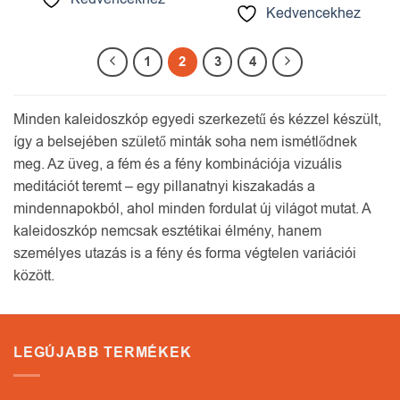
Kedvencekhez
1
2
3
4
Minden kaleidoszkóp egyedi szerkezetű és kézzel készült,
így a belsejében születő minták soha nem ismétlődnek
meg. Az üveg, a fém és a fény kombinációja vizuális
meditációt teremt – egy pillanatnyi kiszakadás a
mindennapokból, ahol minden fordulat új világot mutat. A
kaleidoszkóp nemcsak esztétikai élmény, hanem
személyes utazás is a fény és forma végtelen variációi
között.
LEGÚJABB TERMÉKEK