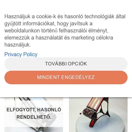
Skip
to
0
Használjuk a cookie-k és hasonló technológiák által
content
gyűjtött információkat, hogy javítsuk a
weboldalunkon történő felhasználói élményt,
KEZDŐLAP
/
KALEIDOSZKÓPOK
/
2. OLDAL
elemezzük a használatát és marketing célokra
SZŰRÉS
használjuk.
Privacy Policy
TOVÁBBI OPCIÓK
MINDENT ENGEDÉLYEZ
Kedvencekhez
Kedvencekhez
ELFOGYOTT, HASONLÓ
RENDELHETŐ.