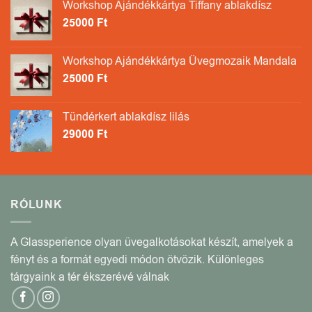
Workshop Ajándékkártya Tiffany ablakdísz
25000
Ft
Workshop Ajándékkártya Üvegmozaik Mandala
25000
Ft
Tündérkert ablakdísz lilás
29000
Ft
RÓLUNK
A Glassperience olyan üvegalkotásokat készít, amelyek a
fényt és a formát egyedi módon ötvözik. Különleges
tárgyaink a tér ékszerévé válnak