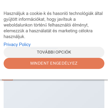
Skip
to
0
Használjuk a cookie-k és hasonló technológiák által
content
gyűjtött információkat, hogy javítsuk a
weboldalunkon történő felhasználói élményt,
HAVI ARCHÍVUMOK:
JANUÁR 2014
elemezzük a használatát és marketing célokra
használjuk.
STYLE
A Video Blog Post
Privacy Policy
TOVÁBBI OPCIÓK
POSTED ON
JANUÁR 1, 2014
BY
ADMIN
MINDENT ENGEDÉLYEZ
01
jan