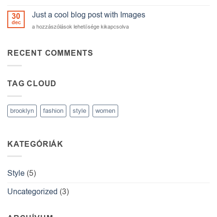
Video
Blog
Just a cool blog post with Images
30
Post
dec
Just
a hozzászólások lehetősége kikapcsolva
bejegyzéshez
a
cool
blog
RECENT COMMENTS
post
with
Images
TAG CLOUD
bejegyzéshez
brooklyn
fashion
style
women
KATEGÓRIÁK
Style
(5)
Uncategorized
(3)