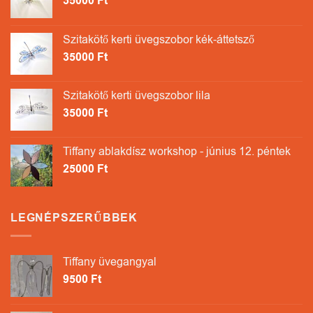
35000
Ft
Szitakötő kerti üvegszobor kék-áttetsző
35000
Ft
Szitakötő kerti üvegszobor lila
35000
Ft
Tiffany ablakdísz workshop - június 12. péntek
25000
Ft
LEGNÉPSZERŰBBEK
Tiffany üvegangyal
9500
Ft