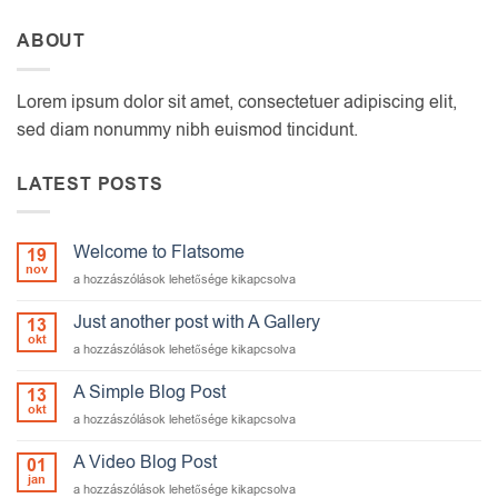
ABOUT
Lorem ipsum dolor sit amet, consectetuer adipiscing elit,
sed diam nonummy nibh euismod tincidunt.
LATEST POSTS
Welcome to Flatsome
19
nov
Welcome
a hozzászólások lehetősége kikapcsolva
to
Flatsome
Just another post with A Gallery
13
bejegyzéshez
okt
Just
a hozzászólások lehetősége kikapcsolva
another
post
A Simple Blog Post
13
with
okt
A
a hozzászólások lehetősége kikapcsolva
A
Simple
Gallery
Blog
A Video Blog Post
01
bejegyzéshez
Post
jan
A
a hozzászólások lehetősége kikapcsolva
bejegyzéshez