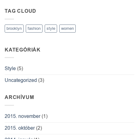
with
Images
TAG CLOUD
bejegyzéshez
brooklyn
fashion
style
women
KATEGÓRIÁK
Style
(5)
Uncategorized
(3)
ARCHÍVUM
2015. november
(1)
2015. október
(2)