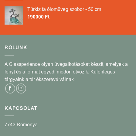
Türkiz fa ólomüveg szobor - 50 cm
190000
Ft
RÓLUNK
A Glassperience olyan üvegalkotásokat készít, amelyek a
fényt és a formát egyedi módon ötvözik. Különleges
tárgyaink a tér ékszerévé válnak
KAPCSOLAT
7743 Romonya