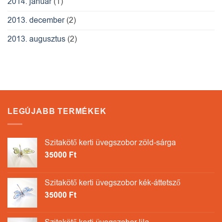
2014. január
(1)
2013. december
(2)
2013. augusztus
(2)
LEGÚJABB TERMÉKEK
Szitakötő kerti üvegszobor zöld-sárga
35000
Ft
Szitakötő kerti üvegszobor kék-áttetsző
35000
Ft