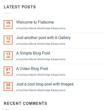
LATEST POSTS
Welcome to Flatsome
19
nov
Welcome
a hozzászólások lehetősége kikapcsolva
to
Flatsome
Just another post with A Gallery
13
bejegyzéshez
okt
Just
a hozzászólások lehetősége kikapcsolva
another
post
A Simple Blog Post
13
with
okt
A
a hozzászólások lehetősége kikapcsolva
A
Simple
Gallery
Blog
A Video Blog Post
01
bejegyzéshez
Post
jan
A
a hozzászólások lehetősége kikapcsolva
bejegyzéshez
Video
Blog
Just a cool blog post with Images
30
Post
dec
Just
a hozzászólások lehetősége kikapcsolva
bejegyzéshez
a
cool
blog
RECENT COMMENTS
post