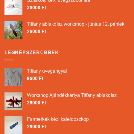
Szitakötő kerti üvegszobor lila
35000
Ft
Tiffany ablakdísz workshop - június 12. péntek
25000
Ft
LEGNÉPSZERŰBBEK
Tiffany üvegangyal
9500
Ft
Workshop Ajándékkártya Tiffany ablakdísz
25000
Ft
Farmerkék kézi kaleidoszkóp
25000
Ft