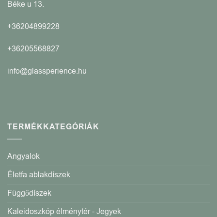
Béke u 13.
+36204899228
+36205568827
info@glassperience.hu
TERMÉKKATEGÓRIÁK
Angyalok
Életfa ablakdíszek
Függődíszek
Kaleidoszkóp élménytér - Jegyek