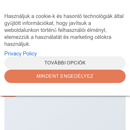
Skip
to
0
Használjuk a cookie-k és hasonló technológiák által
content
gyűjtött információkat, hogy javítsuk a
weboldalunkon történő felhasználói élményt,
HAVI ARCHÍVUMOK:
OKTÓBER 2015
elemezzük a használatát és marketing célokra
használjuk.
UNCATEGORIZED
Just another post with A Gallery
Privacy Policy
TOVÁBBI OPCIÓK
POSTED ON
OKTÓBER 13, 2015
BY
ADMIN
MINDENT ENGEDÉLYEZ
13
okt