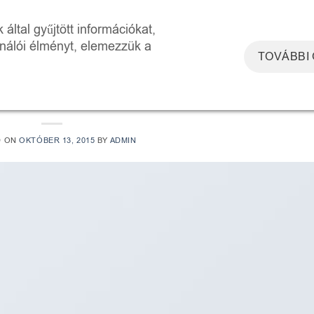
DOSZKÓP ÉLMÉNYTÉR
WORKSHOPOK
RÓLUNK
KAPCSOLAT
által gyűjtött információkat,
ználói élményt, elemezzük a
TOVÁBBI
UNCATEGORIZED
her post with A Gallery
D ON
OKTÓBER 13, 2015
BY
ADMIN