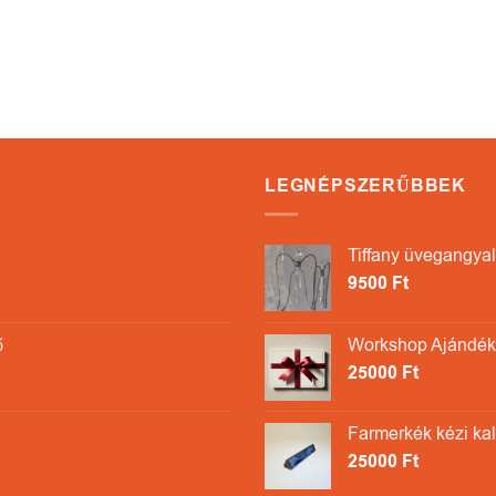
LEGNÉPSZERŰBBEK
Tiffany üvegangyal
9500
Ft
ő
Workshop Ajándékk
25000
Ft
Farmerkék kézi ka
25000
Ft