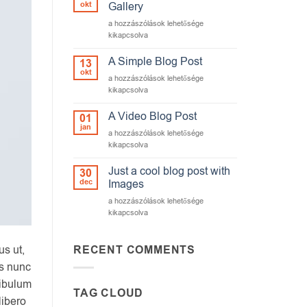
okt
Gallery
Just
a hozzászólások lehetősége
another
kikapcsolva
post
with
A Simple Blog Post
13
A
okt
A
a hozzászólások lehetősége
Gallery
Simple
kikapcsolva
bejegyzéshez
Blog
Post
A Video Blog Post
01
bejegyzéshez
jan
A
a hozzászólások lehetősége
Video
kikapcsolva
Blog
Post
Just a cool blog post with
30
bejegyzéshez
dec
Images
Just
a hozzászólások lehetősége
a
kikapcsolva
cool
blog
post
us ut,
RECENT COMMENTS
with
as nunc
Images
tibulum
bejegyzéshez
TAG CLOUD
libero