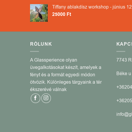
Tiffany ablakdísz workshop - június 12
25000
Ft
RÓLUNK
KAPC
A Glassperience olyan
7743 
üvegalkotásokat készít, amelyek a
Béke u 
fényt és a formát egyedi módon
ötvözik. Különleges tárgyaink a tér
+3620
ékszerévé válnak
+3620
info@g