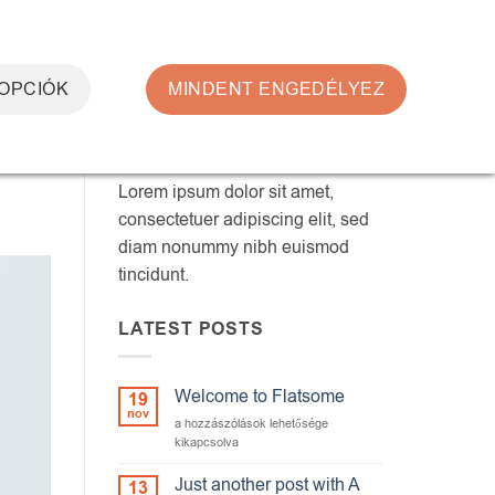
0
BELÉPÉS
KOSÁR /
0
FT
 OPCIÓK
MINDENT ENGEDÉLYEZ
ABOUT
Lorem ipsum dolor sit amet,
consectetuer adipiscing elit, sed
diam nonummy nibh euismod
tincidunt.
LATEST POSTS
Welcome to Flatsome
19
nov
Welcome
a hozzászólások lehetősége
to
kikapcsolva
Flatsome
bejegyzéshez
Just another post with A
13