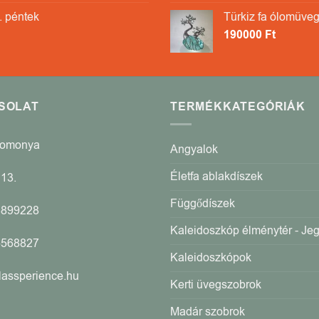
. péntek
Türkiz fa ólomüveg
190000
Ft
SOLAT
TERMÉKKATEGÓRIÁK
Romonya
Angyalok
Életfa ablakdíszek
13.
Függődíszek
4899228
Kaleidoszkóp élménytér - Je
5568827
Kaleidoszkópok
lassperience.hu
Kerti üvegszobrok
Madár szobrok