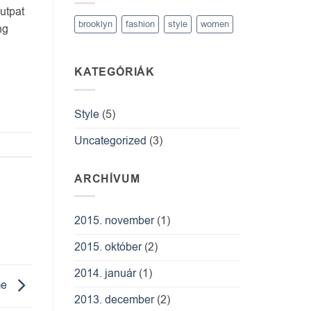
lutpat
brooklyn
fashion
style
women
ng
KATEGÓRIÁK
Style
(5)
Uncategorized
(3)
ARCHÍVUM
2015. november
(1)
2015. október
(2)
2014. január
(1)
me
2013. december
(2)