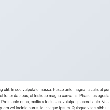
g elit. In sed vulputate massa. Fusce ante magna, iaculis ut pur
t tortor dapibus, et tristique magna convallis. Phasellus egest
Proin ante nunc, mollis a lectus ac, volutpat placerat ante. Ves
uam vel lacinia purus, id tristique ipsum. Quisque vitae nibh ut 