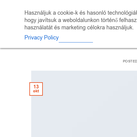
Skip
to
ÜZLET
KALEI
Használjuk a cookie-k és hasonló technológiák 
content
hogy javítsuk a weboldalunkon történő felhas
használatát és marketing célokra használjuk.
Privacy Policy
Just anot
POSTE
13
okt