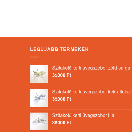
LEGÚJABB TERMÉKEK
Szitakötő kerti üvegszobor zöld-sárga
35000
Ft
Szitakötő kerti üvegszobor kék-áttetsz
35000
Ft
Szitakötő kerti üvegszobor lila
35000
Ft