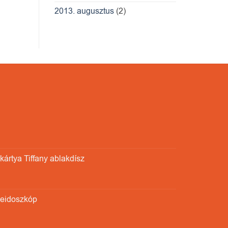
2013. augusztus
(2)
ártya Tiffany ablakdísz
leidoszkóp