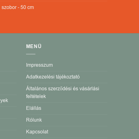
 szobor - 50 cm
MENÜ
Impresszum
Adatkezelési tájékoztató
Általános szerződési és vásárlási
feltételek
gyek
Elállás
Rólunk
Kapcsolat